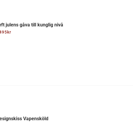
yft julens gåva till kunglig nivå
495
kr
esignskiss Vapensköld