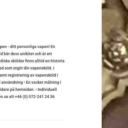
pen - ditt personliga vapen! En
d bär dess unikitet och är ett
iska sköldar finns alltid en historia
vad som utgör din vapensköld. I
amt registrering av vapensköld i
al användning • En vacker målning i
vidare på hemsidan. • Individuell
on.se alt +46 (0) 072-241 24 36