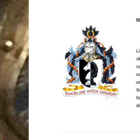
N
L
s
DETALJER
v
o
a
S
f
d