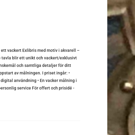
t vackert Exlibris med motiv i akvarell –
tavla blir ett unikt och vackert/exklusivt
nskemål och samtliga detaljer för ditt
ppstart av målningen. I priset ingår: •
 digital användning • En vacker målning i
rsonlig service För offert och prisidé -