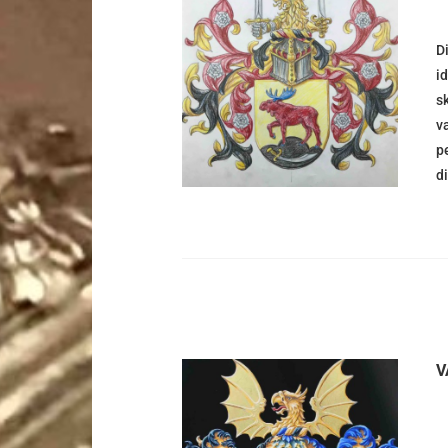
D
DETALJER
i
s
v
p
d
V