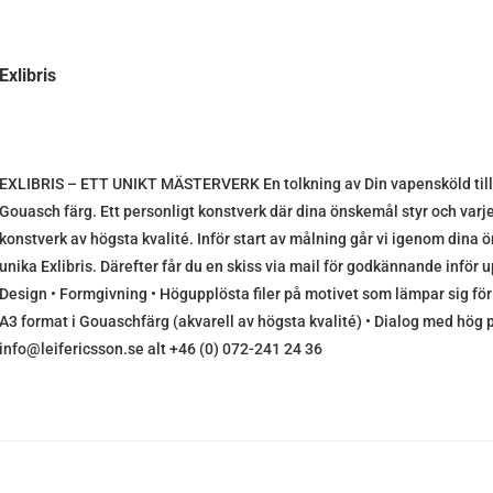
Exlibris
EXLIBRIS – ETT UNIKT MÄSTERVERK En tolkning av Din vapensköld till et
Gouasch färg. Ett personligt konstverk där dina önskemål styr och varje 
konstverk av högsta kvalité. Inför start av målning går vi igenom dina ö
unika Exlibris. Därefter får du en skiss via mail för godkännande inför u
Design • Formgivning • Högupplösta filer på motivet som lämpar sig för
A3 format i Gouaschfärg (akvarell av högsta kvalité) • Dialog med hög pe
info@leifericsson.se alt +46 (0) 072-241 24 36