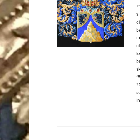
E
DETALJER
x
d
b
m
o
k
b
s
f
2
s
i