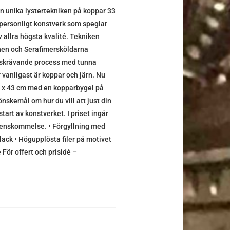
 unika lystertekniken på koppar 33
t personligt konstverk som speglar
v allra högsta kvalité. Tekniken
nen och Serafimersköldarna
idskrävande process med tunna
 vanligast är koppar och järn. Nu
33 x 43 cm med en kopparbygel på
nskemål om hur du vill att just din
tart av konstverket. I priset ingår
verenskommelse. • Förgyllning med
lack • Högupplösta filer på motivet
För offert och prisidé –