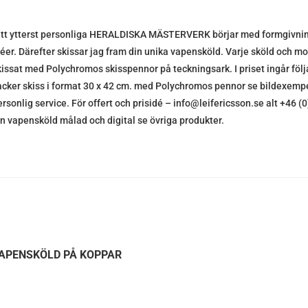
itt ytterst personliga HERALDISKA MÄSTERVERK börjar med formgivning
déer. Därefter skissar jag fram din unika vapensköld. Varje sköld och mot
kissat med Polychromos skisspennor på teckningsark. I priset ingår följ
acker skiss i format 30 x 42 cm. med Polychromos pennor se bildexempel
ersonlig service. För offert och prisidé – info@leifericsson.se alt +46 
in vapensköld målad och digital se övriga produkter.
APENSKÖLD PÅ KOPPAR