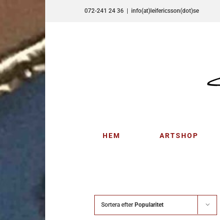
Fortsätt
072-241 24 36
|
info(at)leifericsson(dot)se
till
innehållet
HEM
ARTSHOP
Sortera efter
Popularitet