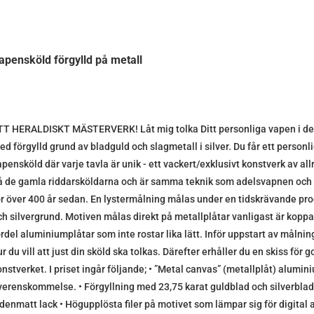
apensköld förgylld på metall
TT HERALDISKT MÄSTERVERK! Låt mig tolka Ditt personliga vapen i den
ed förgylld grund av bladguld och slagmetall i silver. Du får ett person
apensköld där varje tavla är unik - ett vackert/exklusivt konstverk av al
å de gamla riddarsköldarna och är samma teknik som adelsvapnen oc
ör över 400 år sedan. En lystermålning målas under en tidskrävande pro
ch silvergrund. Motiven målas direkt på metallplåtar vanligast är koppa
ördel aluminiumplåtar som inte rostar lika lätt. Inför uppstart av måln
r du vill att just din sköld ska tolkas. Därefter erhåller du en skiss fö
nstverket. I priset ingår följande; • ”Metal canvas” (metallplåt) alumini
verenskommelse. • Förgyllning med 23,75 karat guldblad och silverblad (
idenmatt lack • Högupplösta filer på motivet som lämpar sig för digital