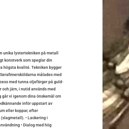
 unika lystertekniken på metall
ligt konstverk som speglar din
lra högsta kvalité. Tekniken bygger
h Serafimersköldarna målades med
cess med tunna oljefärger på guld-
r och järn, i nutid används med
ing går vi igenom dina önskemål om
r godkännande inför uppstart av
um eller koppar, efter
slagmetall). • Lackering i
 användning • Dialog med hög