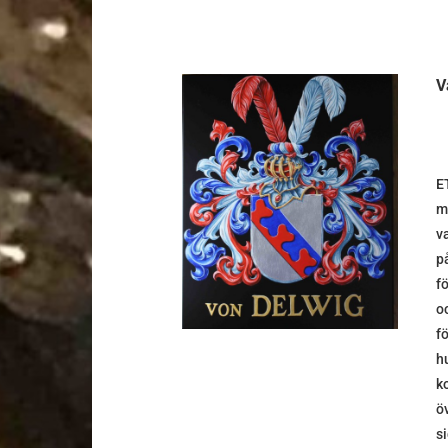
V
E
DETALJER
m
v
p
f
o
f
hu
ko
ö
s