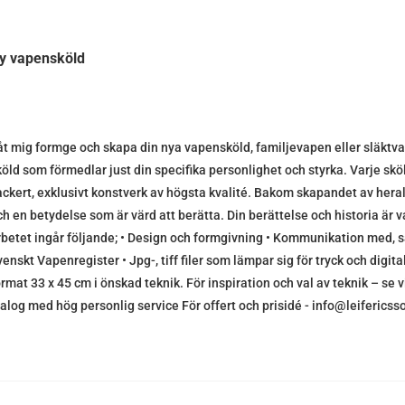
y vapensköld
åt mig formge och skapa din nya vapensköld, familjevapen eller släktva
köld som förmedlar just din specifika personlighet och styrka. Varje sköl
ackert, exklusivt konstverk av högsta kvalité. Bakom skapandet av herald
ch en betydelse som är värd att berätta. Din berättelse och historia är 
rbetet ingår följande; • Design och formgivning • Kommunikation med, s
venskt Vapenregister • Jpg-, tiff filer som lämpar sig för tryck och digit
ormat 33 x 45 cm i önskad teknik. För inspiration och val av teknik – se 
ialog med hög personlig service För offert och prisidé - info@leifericss