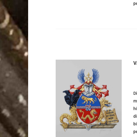
p
V
D
DETALJER
m
hö
d
b
p