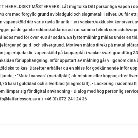
TT HERALDISKT MÄSTERVERK! Låt mig tolka Ditt personliga vapen i den
 43 cm med förgylld grund av bladguld och slagmetall i silver. Du får et
in vapensköld där varje tavla är unik – ett vackert/exklusivt konstverk a
ygger på de gamla riddarsköldarna och är samma teknik som adelsvap
ålades med för över 400 år sedan. En lystermålning målas under en t
ljefärger på guld- och silvergrund. Motiven målas direkt på metallplåtar
an jag erbjuda din vapensköld på kopparplåt i vacker svart grundfärg 
aksidan för upphängning. Inför uppstart av målning går vi igenom dina ö
köld ska tolkas. Därefter erhåller du en skiss för godkännande inför upps
öljande; • ”Metal canvas” (metallplåt) aluminium eller koppar, efter ö
3,75 karat guldblad och silverblad (slagmetall). • Lackering i sidenmatt 
om lämpar sig för digital användning • Dialog med hög personlig service 
nfo@leifericsson.se alt +46 (0) 072-241 24 36