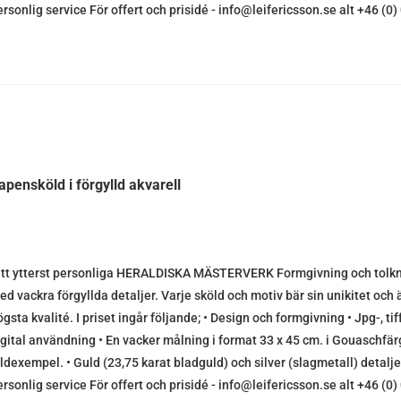
ersonlig service För offert och prisidé - info@leifericsson.se alt +46 (
apensköld i förgylld akvarell
itt ytterst personliga HERALDISKA MÄSTERVERK Formgivning och tolknin
ed vackra förgyllda detaljer. Varje sköld och motiv bär sin unikitet och ä
gsta kvalité. I priset ingår följande; • Design och formgivning • Jpg-, tif
igital användning • En vacker målning i format 33 x 45 cm. i Gouaschfärg
ildexempel. • Guld (23,75 karat bladguld) och silver (slagmetall) detalje
ersonlig service För offert och prisidé - info@leifericsson.se alt +46 (