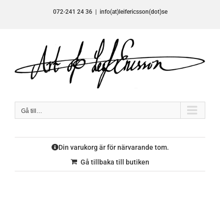
Fortsätt
072-241 24 36
|
info(at)leifericsson(dot)se
till
innehållet
Gå till…
Din varukorg är för närvarande tom.
Gå tillbaka till butiken