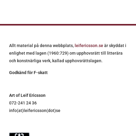
Allt material på denna webbplats,
leifericsson.se
är skyddat i
enlighet med lagen (1960:729) om upphovsrätt till litterära
och konstnärliga verk, kallad upphovsrättslagen.
Godkänd för F-skatt
Art of Leif Ericsson
072-241 24 36
info(at)leifericsson(dot)se