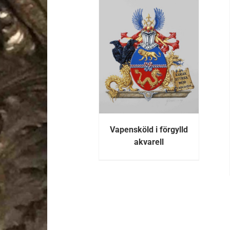
DETALJER
DETALJER
Vapensköld i förgylld
akvarell