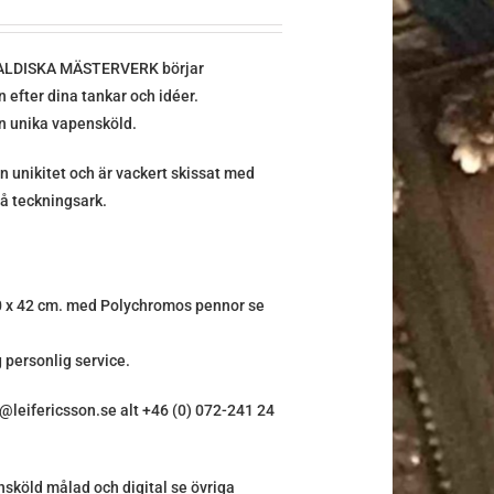
ERALDISKA MÄSTERVERK börjar
efter dina tankar och idéer.
in unika vapensköld.
in unikitet och är vackert skissat med
å teckningsark.
 30 x 42 cm. med Polychromos pennor se
 personlig service.
fo@leifericsson.se alt +46 (0) 072-241 24
nsköld målad och digital se övriga