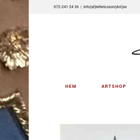
Fortsätt
072-241 24 36
|
info(at)leifericsson(dot)se
till
innehållet
HEM
ARTSHOP