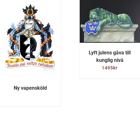
LÄGG TILL I
VARUKORG
/
DETALJER
DETALJE
Lyft julens gåva till
kunglig nivå
1495
kr
Ny vapensköld