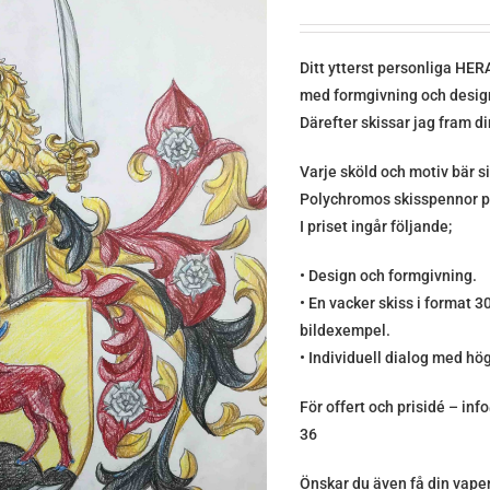
Ditt ytterst personliga H
med formgivning och design 
Därefter skissar jag fram d
Varje sköld och motiv bär s
Polychromos skisspennor p
I priset ingår följande;
• Design och formgivning.
• En vacker skiss i format
bildexempel.
• Individuell dialog med hög
För offert och prisidé – in
36
Önskar du även få din vape