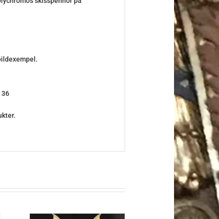
 Polychromos skisspennor på
bildexempel.
4 36
kter.