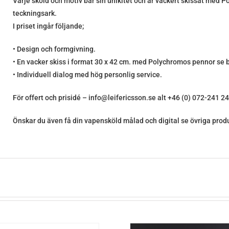
Varje sköld och motiv bär sin unikitet och är vackert skissat med
teckningsark.
I priset ingår följande;
• Design och formgivning.
• En vacker skiss i format 30 x 42 cm. med Polychromos pennor se 
• Individuell dialog med hög personlig service.
För offert och prisidé – info@leifericsson.se alt +46 (0) 072-241 2
Önskar du även få din vapensköld målad och digital se övriga produ