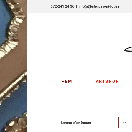
Fortsätt
072-241 24 36
|
info(at)leifericsson(dot)se
till
innehållet
HEM
ARTSHOP
Sortera efter
Datum