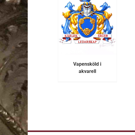
DETALJER
Vapensköld i
akvarell