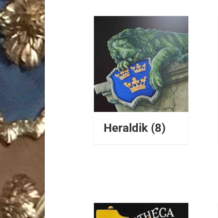
LÄGG TILL I
VARUKORG
/
DETALJER
Heraldik
(8)