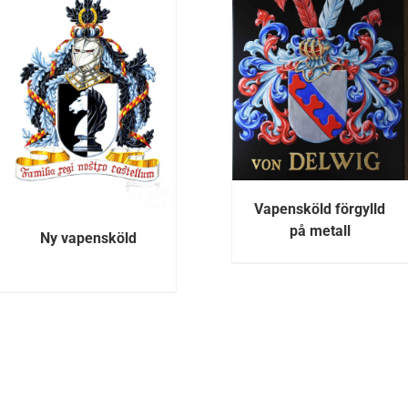
DETALJER
DETALJE
Vapensköld förgylld
på metall
Ny vapensköld