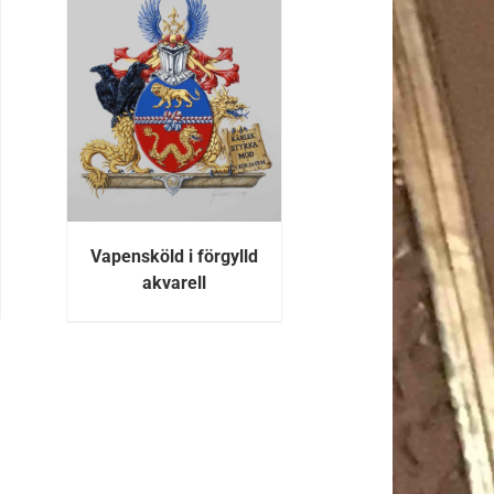
R
Vapensköld i förgylld
akvarell