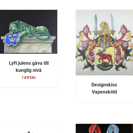
DETALJE
DETALJER
Lyft julens gåva till
kunglig nivå
1495
kr
Designskiss
Vapensköld