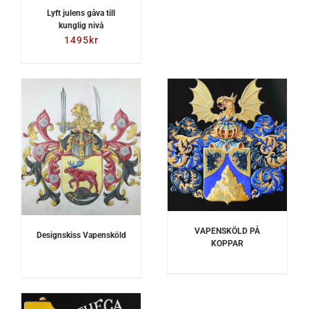
Lyft julens gåva till
kunglig nivå
1495
kr
DETALJER
VAPENSKÖLD PÅ
Designskiss Vapensköld
KOPPAR