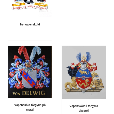
Ny vapensköld
DETALJER
Vapensköld förgylld på
Vapensköld i förgylld
metall
akvarell