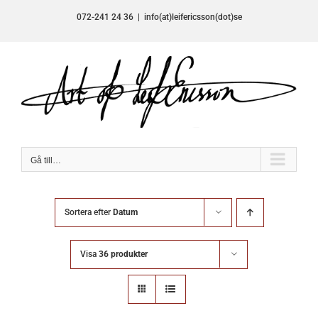
Fortsätt
072-241 24 36
|
info(at)leifericsson(dot)se
till
innehållet
Gå till…
Sortera efter
Datum
Visa
36 produkter