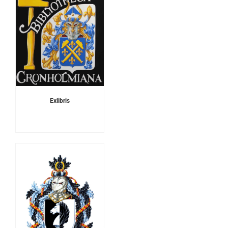
Exlibris