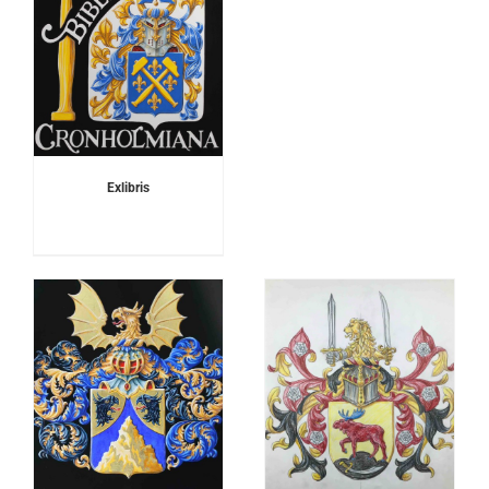
Exlibris
DETALJER