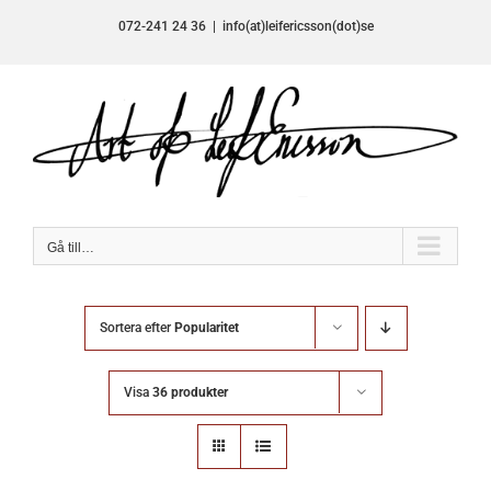
Fortsätt
072-241 24 36
|
info(at)leifericsson(dot)se
till
innehållet
Gå till…
Sortera efter
Popularitet
Visa
36 produkter