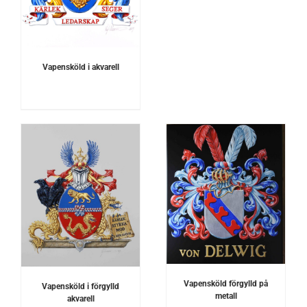
Vapensköld i akvarell
DETALJER
Vapensköld förgylld på
Vapensköld i förgylld
metall
akvarell