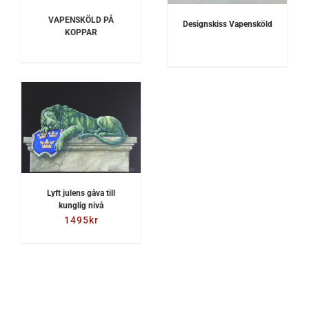
VAPENSKÖLD PÅ
Designskiss Vapensköld
KOPPAR
Lyft julens gåva till
kunglig nivå
1495
kr