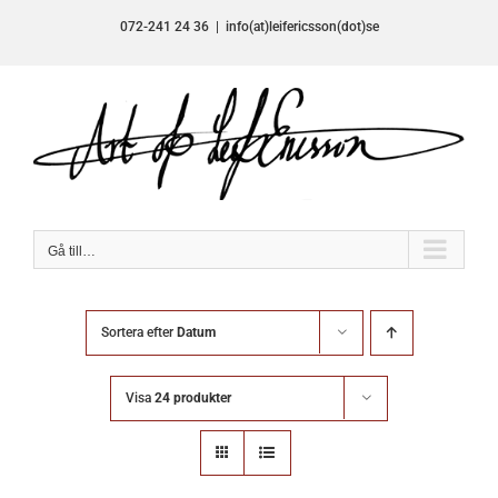
Fortsätt
072-241 24 36
|
info(at)leifericsson(dot)se
till
innehållet
Gå till…
Sortera efter
Datum
Visa
24 produkter