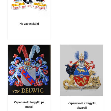
Ny vapensköld
DETALJER
Vapensköld förgylld på
Vapensköld i förgylld
metall
akvarell