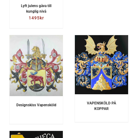
Lyft julens gåva till
kunglig nivå
1495
kr
DETALJER
VAPENSKÖLD PÅ
Designskiss Vapensköld
KOPPAR