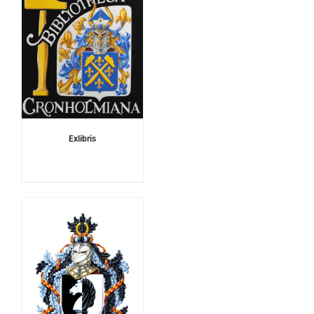
Exlibris