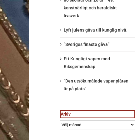
80 sköldar och 20 år – ett
konstnärligt och heraldiskt
livsverk
Lyft julens gåva till kunglig nivå.
”Sveriges finaste gåva”
Ett Kungligt vapen med
Riksgemenskap
”Den utsökt målade vapenplåten
är på plats”
Arkiv
Arkiv