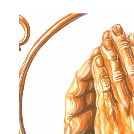
Visa
större
bild