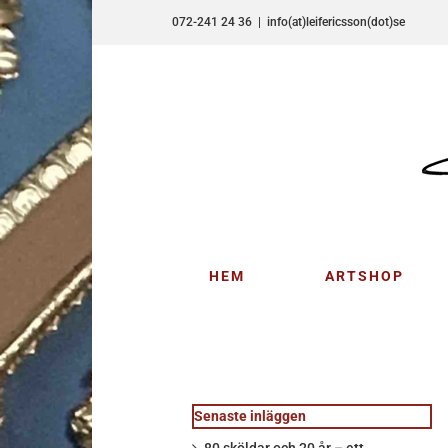
Fortsätt
072-241 24 36
|
info(at)leifericsson(dot)se
till
innehållet
HEM
ARTSHOP
Senaste inläggen