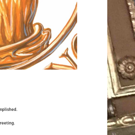
mplished.
reeting.