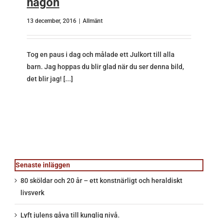
någon
13 december, 2016
|
Allmänt
Tog en paus i dag och målade ett Julkort till alla
barn. Jag hoppas du blir glad när du ser denna bild,
det blir jag!
[...]
Senaste inläggen
80 sköldar och 20 år – ett konstnärligt och heraldiskt
livsverk
Lyft julens gåva till kunglig nivå.