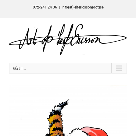
Fortsätt
072-241 24 36
|
info(at)leifericsson(dot)se
till
innehållet
Gå till…