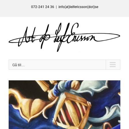
Fortsätt
072-241 24 36
|
info(at)leifericsson(dot)se
till
innehållet
Gå till…
View
Larger
Image