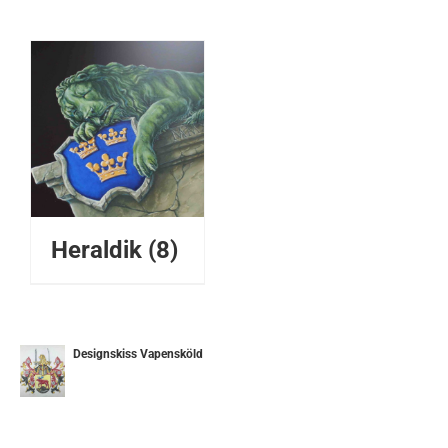
Heraldik
(8)
Designskiss Vapensköld
ETALJER