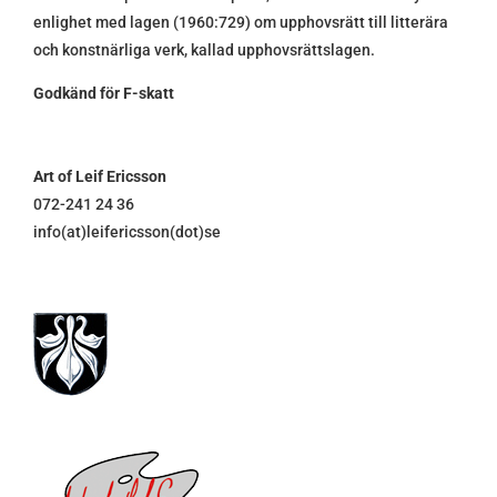
enlighet med lagen (1960:729) om upphovsrätt till litterära
och konstnärliga verk, kallad upphovsrättslagen.
Godkänd för F-skatt
Art of Leif Ericsson
072-241 24 36
info(at)leifericsson(dot)se