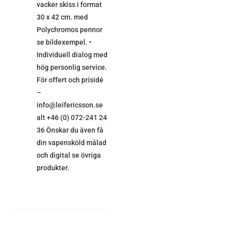
vacker skiss i format
30 x 42 cm. med
Polychromos pennor
se bildexempel. •
Individuell dialog med
hög personlig service.
För offert och prisidé
–
info@leifericsson.se
alt +46 (0) 072-241 24
36 Önskar du även få
din vapensköld målad
och digital se övriga
produkter.
LÄGG