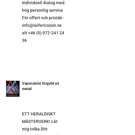
Individuell dialog med
hög personlig service
För offert och prisidé -
info@leifericsson.se
alt +46 (0) 072-241 24
36
Vapensköld förgylld på
metall
ETALJER
ETT HERALDISKT
MÄSTERVERK! Låt
mig tolka Ditt