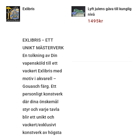
TILL
I
Exlibris
Lyft julens gåva till kunglig
ETALJER
nivå
VARUKORG
1495
kr
/
DETALJER
EXLIBRIS – ETT
UNIKT MÄSTERVERK
En tolkning av Din
vapensköld till ett
vackert Exlibris med
motiv i akvarell –
Gouasch färg. Ett
personligt konstverk
där dina önskemål
styr och varje tavla
blir ett unikt och
vackert/exklusivt
konstverk av högsta