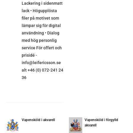
Lackering i sidenmatt
lack • Högupplösta
filer på motivet som
lämpar sig för digital
användning • Dialog
med hög personlig
service För offert och
prisidé -
info@leifericsson.se
alt +46 (0) 072-241 24
36
Vapensköld i akvarell
Vapensköld i förgylld
akvarell
DETALJER
ETALJER