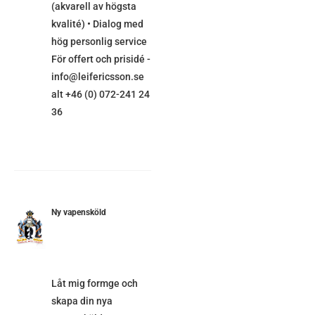
(akvarell av högsta
kvalité) • Dialog med
hög personlig service
För offert och prisidé -
info@leifericsson.se
alt +46 (0) 072-241 24
36
Ny vapensköld
ETALJER
Låt mig formge och
skapa din nya