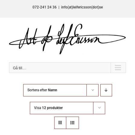
Fortsätt
072-241 24 36
|
info(at)leifericsson(dot)se
till
innehållet
Gå till…
Sortera efter
Namn
Visa
12 produkter