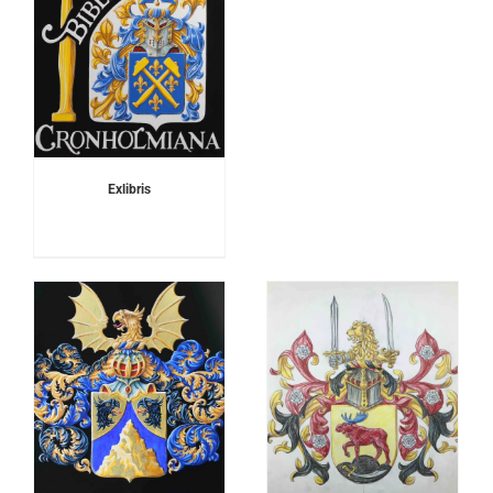
Exlibris
DETALJER