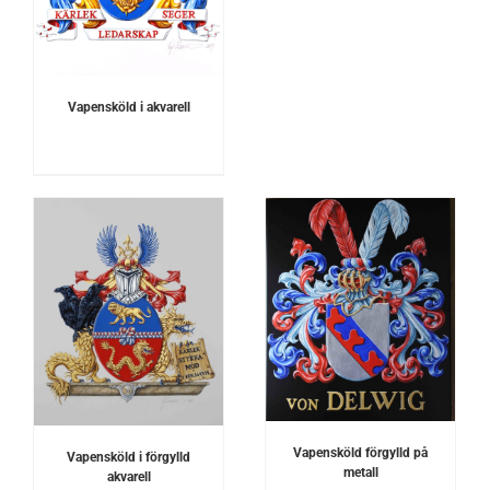
Vapensköld i akvarell
DETALJER
Vapensköld förgylld på
Vapensköld i förgylld
metall
akvarell