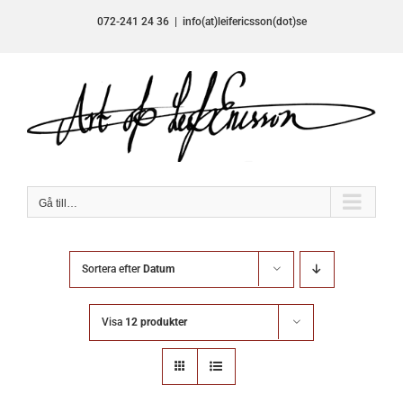
Fortsätt
072-241 24 36
|
info(at)leifericsson(dot)se
till
innehållet
Gå till…
Sortera efter
Datum
Visa
12 produkter