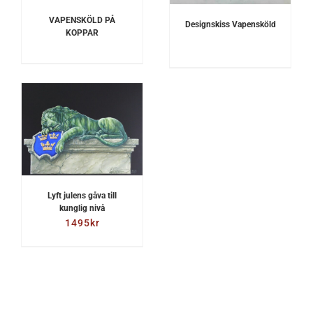
VAPENSKÖLD PÅ
Designskiss Vapensköld
KOPPAR
Lyft julens gåva till
kunglig nivå
1495
kr