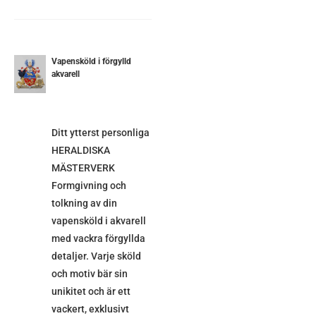
Vapensköld i förgylld
akvarell
ETALJER
Ditt ytterst personliga
HERALDISKA
MÄSTERVERK
Formgivning och
tolkning av din
vapensköld i akvarell
med vackra förgyllda
detaljer. Varje sköld
och motiv bär sin
unikitet och är ett
vackert, exklusivt