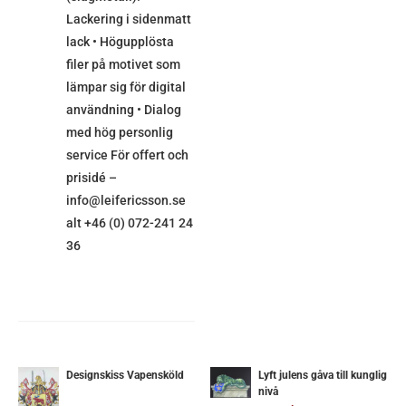
Lackering i sidenmatt
lack • Högupplösta
filer på motivet som
lämpar sig för digital
användning • Dialog
med hög personlig
service För offert och
prisidé –
info@leifericsson.se
alt +46 (0) 072-241 24
36
LÄGG
TILL
I
Designskiss Vapensköld
Lyft julens gåva till kunglig
nivå
ETALJER
VARUKORG