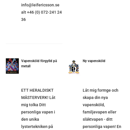
info@leifericsson.se
alt +46 (0) 072-241 24
36
Vapensköld förgylld på
Ny vapensköld
metall
ETALJER
DETALJER
ETT HERALDISKT
Låt mig formge och
MÄSTERVERK! Låt
skapa din nya
mig tolka Ditt
vapensköld,
personliga vapen i
familjevapen eller
den unika
släktvapen - ditt
lystertekniken på
personliga vapen! En