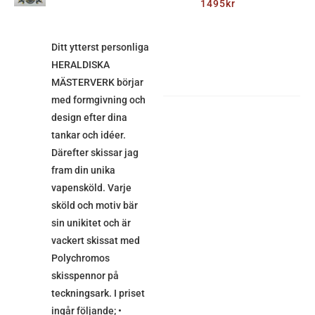
1495
kr
/
DETALJER
Ditt ytterst personliga
HERALDISKA
MÄSTERVERK börjar
med formgivning och
design efter dina
tankar och idéer.
Därefter skissar jag
fram din unika
vapensköld. Varje
sköld och motiv bär
sin unikitet och är
vackert skissat med
Polychromos
skisspennor på
teckningsark. I priset
ingår följande; •