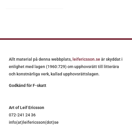
Allt material på denna webbplats,
leifericsson.se
är skyddat i
enlighet med lagen (1960:729) om upphovsrätt till litterära
och konstnärliga verk, kallad upphovsrättslagen.
Godkänd för F-skatt
Art of Leif Ericsson
072-241 24 36
info(at)leifericsson(dot)se