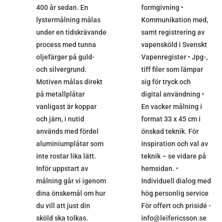
400 år sedan. En
formgivning •
lystermålning målas
Kommunikation med,
under en tidskrävande
samt registrering av
process med tunna
vapensköld i Svenskt
oljefärger på guld-
Vapenregister • Jpg-,
och silvergrund.
tiff filer som lämpar
Motiven målas direkt
sig för tryck och
på metallplåtar
digital användning •
vanligast är koppar
En vacker målning i
och järn, i nutid
format 33 x 45 cm i
används med fördel
önskad teknik. För
aluminiumplåtar som
inspiration och val av
inte rostar lika lätt.
teknik – se vidare på
Inför uppstart av
hemsidan. •
målning går vi igenom
Individuell dialog med
dina önskemål om hur
hög personlig service
du vill att just din
För offert och prisidé -
sköld ska tolkas.
info@leifericsson.se