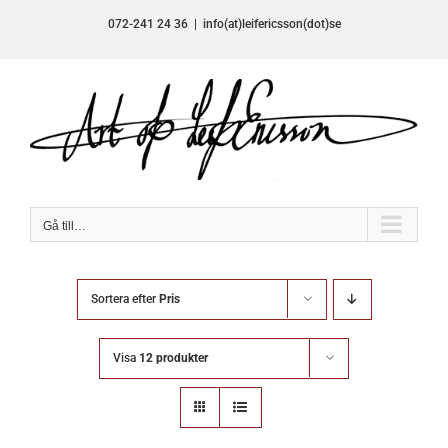
Fortsätt
072-241 24 36
|
info(at)leifericsson(dot)se
till
innehållet
Gå till…
Sortera efter
Pris
Visa
12 produkter