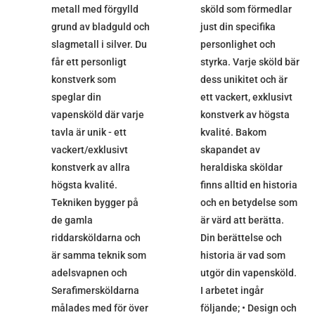
metall med förgylld
sköld som förmedlar
grund av bladguld och
just din specifika
slagmetall i silver. Du
personlighet och
får ett personligt
styrka. Varje sköld bär
konstverk som
dess unikitet och är
speglar din
ett vackert, exklusivt
vapensköld där varje
konstverk av högsta
tavla är unik - ett
kvalité. Bakom
vackert/exklusivt
skapandet av
konstverk av allra
heraldiska sköldar
högsta kvalité.
finns alltid en historia
Tekniken bygger på
och en betydelse som
de gamla
är värd att berätta.
riddarsköldarna och
Din berättelse och
är samma teknik som
historia är vad som
adelsvapnen och
utgör din vapensköld.
Serafimersköldarna
I arbetet ingår
målades med för över
följande; • Design och