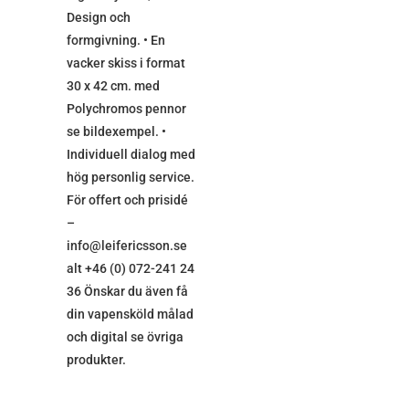
Design och
formgivning. • En
vacker skiss i format
30 x 42 cm. med
Polychromos pennor
se bildexempel. •
Individuell dialog med
hög personlig service.
För offert och prisidé
–
info@leifericsson.se
alt +46 (0) 072-241 24
36 Önskar du även få
din vapensköld målad
och digital se övriga
produkter.