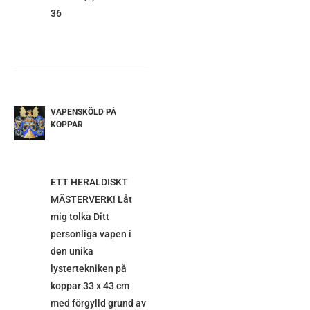
36
VAPENSKÖLD PÅ
ETALJER
KOPPAR
ETT HERALDISKT
MÄSTERVERK! Låt
mig tolka Ditt
personliga vapen i
den unika
lystertekniken på
koppar 33 x 43 cm
med förgylld grund av