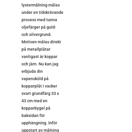
lystermålning målas
under en tidskrävande
process med tunna
oljefärger på guld-
och silvergrund.
Motiven målas direkt
på metallplåtar
vanligast är koppar
och järn. Nu kan jag
erbjuda din
vapensköld på
kopparplåt i vacker
svart grundfärg 33 x
43 cm med en
kopparbygel på
baksidan för
upphängning. Inför
uppstart av målning