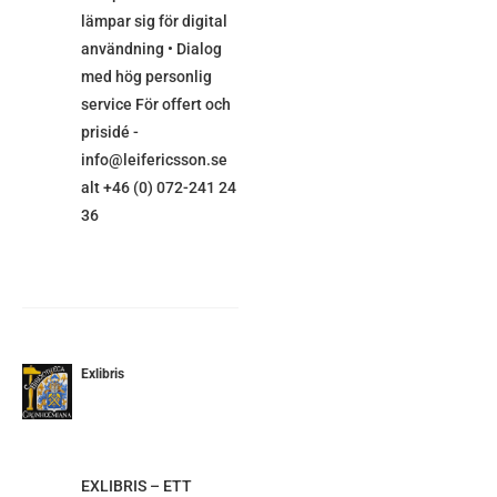
lämpar sig för digital
användning • Dialog
med hög personlig
service För offert och
prisidé -
info@leifericsson.se
alt +46 (0) 072-241 24
36
Exlibris
ETALJER
EXLIBRIS – ETT