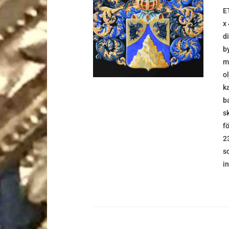
E
DETALJER
x
d
b
m
o
k
b
s
f
2
s
i