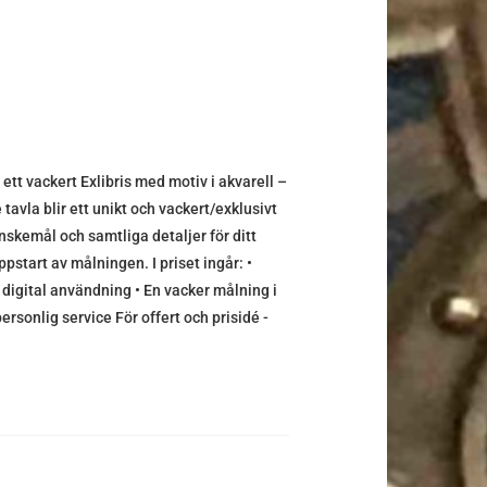
t vackert Exlibris med motiv i akvarell –
tavla blir ett unikt och vackert/exklusivt
nskemål och samtliga detaljer för ditt
ppstart av målningen. I priset ingår: •
 digital användning • En vacker målning i
rsonlig service För offert och prisidé -