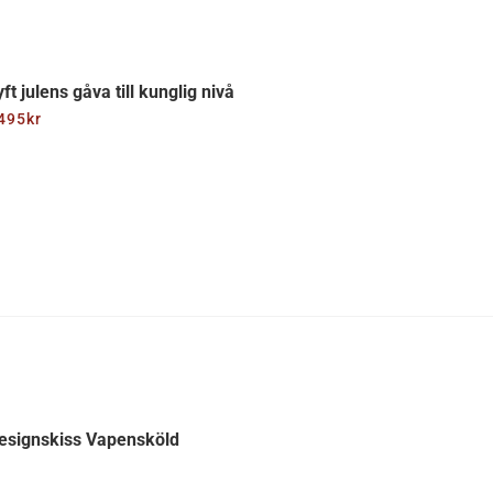
yft julens gåva till kunglig nivå
495
kr
esignskiss Vapensköld