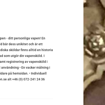
pen - ditt personliga vapen! En
d bär dess unikitet och är ett
iska sköldar finns alltid en historia
vad som utgör din vapensköld. I
amt registrering av vapensköld i
al användning • En vacker målning i
vidare på hemsidan. • Individuell
on.se alt +46 (0) 072-241 24 36