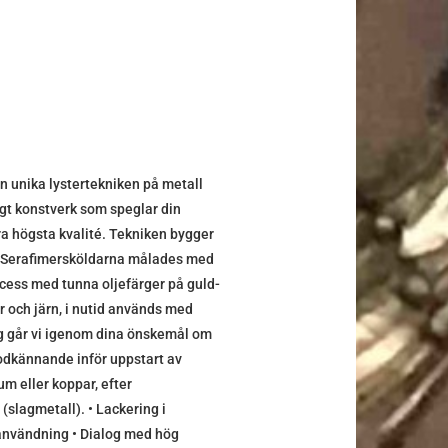
 unika lystertekniken på metall
ligt konstverk som speglar din
lra högsta kvalité. Tekniken bygger
h Serafimersköldarna målades med
cess med tunna oljefärger på guld-
r och järn, i nutid används med
ing går vi igenom dina önskemål om
r godkännande inför uppstart av
um eller koppar, efter
slagmetall). • Lackering i
 användning • Dialog med hög