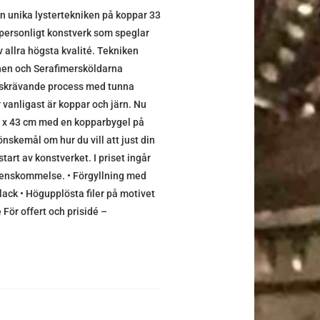
 unika lystertekniken på koppar 33
t personligt konstverk som speglar
v allra högsta kvalité. Tekniken
nen och Serafimersköldarna
idskrävande process med tunna
 vanligast är koppar och järn. Nu
33 x 43 cm med en kopparbygel på
nskemål om hur du vill att just din
tart av konstverket. I priset ingår
verenskommelse. • Förgyllning med
lack • Högupplösta filer på motivet
För offert och prisidé –