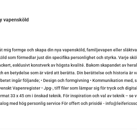
y vapensköld
åt mig formge och skapa din nya vapensköld, familjevapen eller släktva
köld som förmedlar just din specifika personlighet och styrka. Varje sköl
ackert, exklusivt konstverk av högsta kvalité. Bakom skapandet av herald
ch en betydelse som är värd att berätta. Din berättelse och historia är 
rbetet ingår följande; • Design och formgivning • Kommunikation med, s
venskt Vapenregister • Jpg-, tiff filer som lämpar sig för tryck och digit
ormat 33 x 45 cm i önskad teknik. För inspiration och val av teknik – se 
ialog med hög personlig service För offert och prisidé - info@leifericss