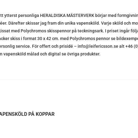
itt ytterst personliga HERALDISKA MÄSTERVERK börjar med formgivning
déer. Därefter skissar jag fram din unika vapensköld. Varje sköld och mot
kissat med Polychromos skisspennor på teckningsark. I priset ingår följ
acker skiss i format 30 x 42 cm. med Polychromos pennor se bildexempel
ersonlig service. För offert och prisidé – info@leifericsson.se alt +46 
in vapensköld målad och digital se övriga produkter.
APENSKÖLD PÅ KOPPAR