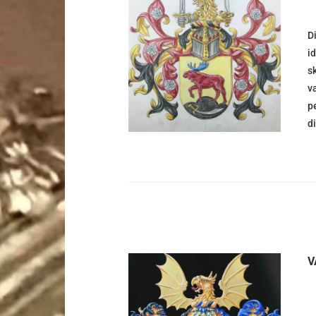
D
DETALJER
i
s
v
p
d
V