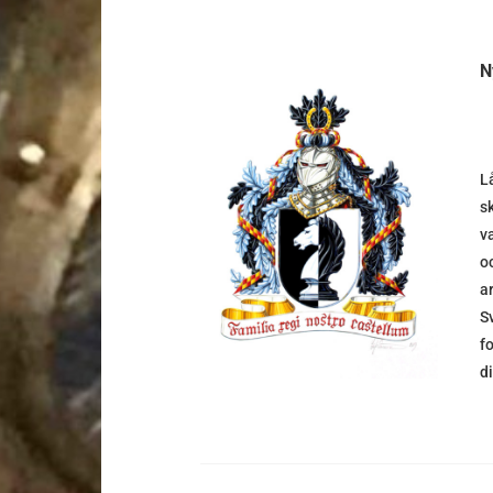
N
L
s
DETALJER
v
o
a
S
f
d