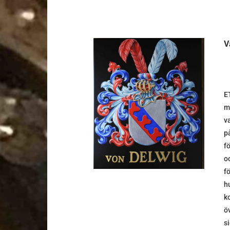
V
E
DETALJER
m
v
p
f
o
f
hu
ko
ö
s