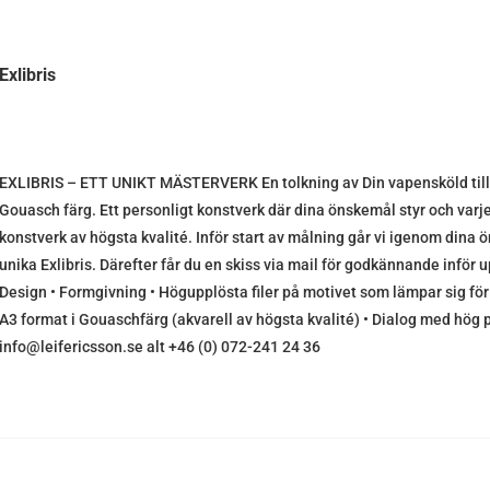
Exlibris
EXLIBRIS – ETT UNIKT MÄSTERVERK En tolkning av Din vapensköld till et
Gouasch färg. Ett personligt konstverk där dina önskemål styr och varje 
konstverk av högsta kvalité. Inför start av målning går vi igenom dina ö
unika Exlibris. Därefter får du en skiss via mail för godkännande inför u
Design • Formgivning • Högupplösta filer på motivet som lämpar sig för
A3 format i Gouaschfärg (akvarell av högsta kvalité) • Dialog med hög pe
info@leifericsson.se alt +46 (0) 072-241 24 36