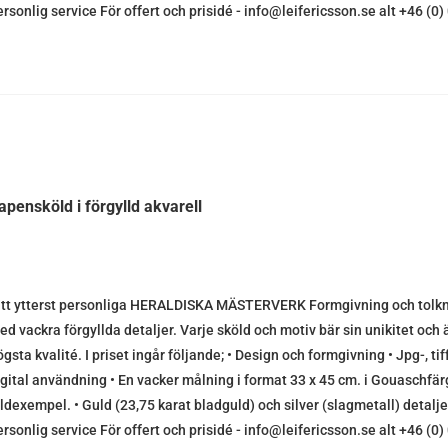
ersonlig service För offert och prisidé - info@leifericsson.se alt +46 (
apensköld i förgylld akvarell
itt ytterst personliga HERALDISKA MÄSTERVERK Formgivning och tolknin
ed vackra förgyllda detaljer. Varje sköld och motiv bär sin unikitet och ä
gsta kvalité. I priset ingår följande; • Design och formgivning • Jpg-, tif
igital användning • En vacker målning i format 33 x 45 cm. i Gouaschfärg
ildexempel. • Guld (23,75 karat bladguld) och silver (slagmetall) detalje
ersonlig service För offert och prisidé - info@leifericsson.se alt +46 (