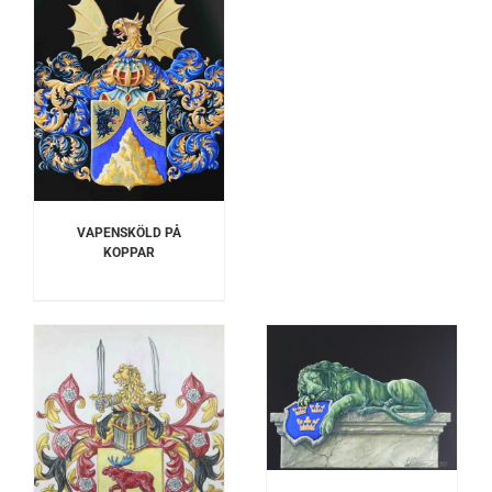
VAPENSKÖLD PÅ
KOPPAR
LÄGG TILL I
VARUKORG
/
DETALJER