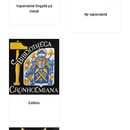
Vapensköld förgylld på
metall
Ny vapensköld
Exlibris