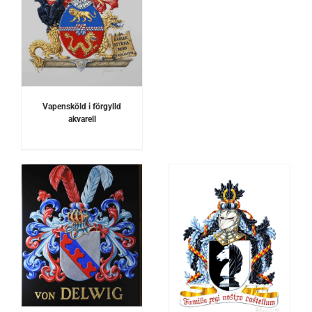
Vapensköld i förgylld
akvarell
DETALJER