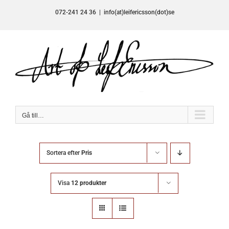
Fortsätt
072-241 24 36
|
info(at)leifericsson(dot)se
till
innehållet
Gå till…
Sortera efter
Pris
Visa
12 produkter