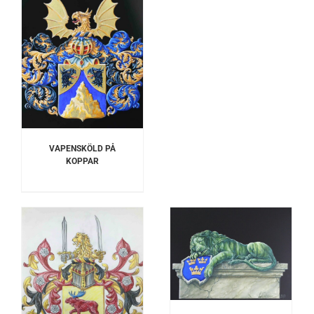
VAPENSKÖLD PÅ
KOPPAR
LÄGG TILL I
VARUKORG
/
DETALJER