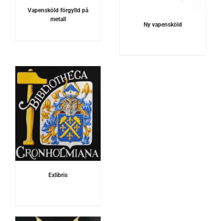
Vapensköld förgylld på
metall
Ny vapensköld
Exlibris