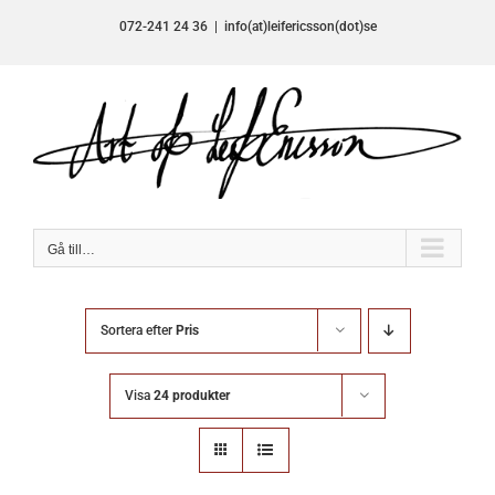
Fortsätt
072-241 24 36
|
info(at)leifericsson(dot)se
till
innehållet
Gå till…
Sortera efter
Pris
Visa
24 produkter