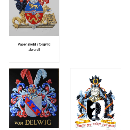
Vapensköld i förgylld
akvarell
DETALJER