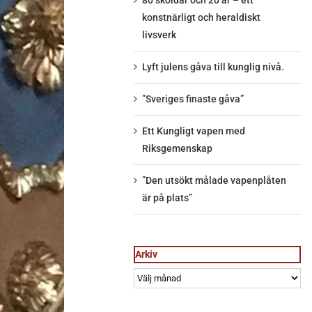
80 sköldar och 20 år – ett
konstnärligt och heraldiskt
livsverk
Lyft julens gåva till kunglig nivå.
”Sveriges finaste gåva”
Ett Kungligt vapen med
Riksgemenskap
”Den utsökt målade vapenplåten
är på plats”
Arkiv
Arkiv