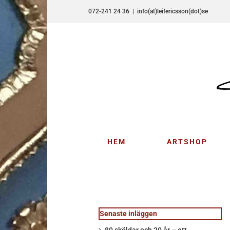
Fortsätt
072-241 24 36
|
info(at)leifericsson(dot)se
till
innehållet
HEM
ARTSHOP
Senaste inläggen