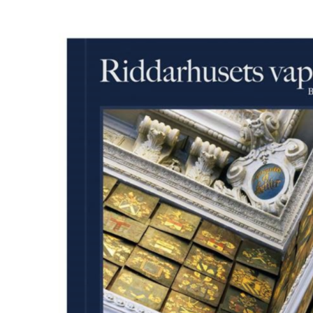
Visa
större
bild