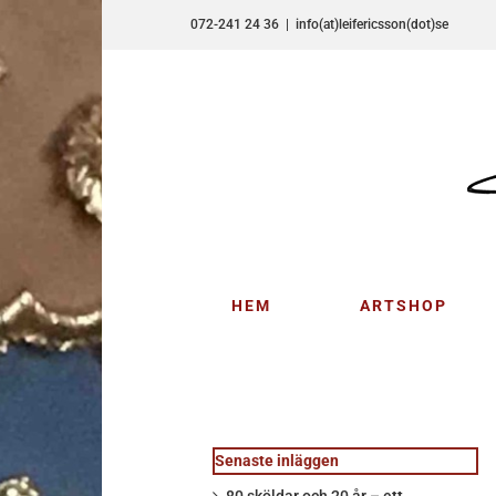
Fortsätt
072-241 24 36
|
info(at)leifericsson(dot)se
till
innehållet
HEM
ARTSHOP
Senaste inläggen