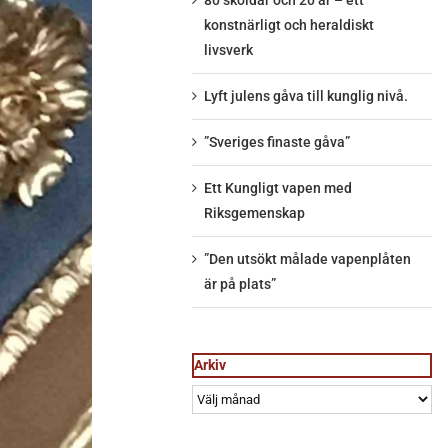
80 sköldar och 20 år – ett
konstnärligt och heraldiskt
livsverk
Lyft julens gåva till kunglig nivå.
”Sveriges finaste gåva”
Ett Kungligt vapen med
Riksgemenskap
”Den utsökt målade vapenplåten
är på plats”
Arkiv
Arkiv