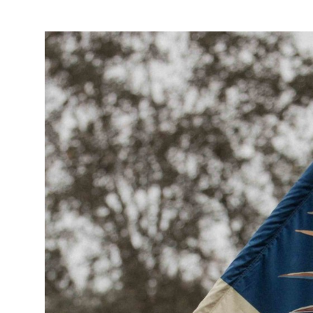
Visa
större
bild