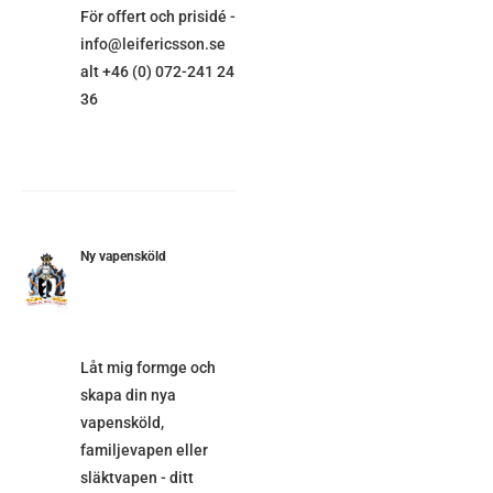
För offert och prisidé -
info@leifericsson.se
alt +46 (0) 072-241 24
36
Ny vapensköld
ETALJER
Låt mig formge och
skapa din nya
vapensköld,
familjevapen eller
släktvapen - ditt