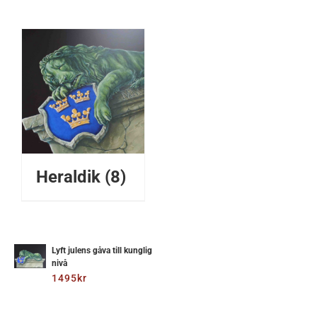
Heraldik
(8)
ÄGG
ILL
I
Lyft julens gåva till kunglig
nivå
ARUKORG
1495
kr
/
ETALJER