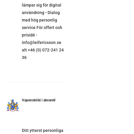
lämpar sig för digital
användning • Dialog
med hög personlig
service För offert och
prisidé -
info@leifericsson.se
alt +46 (0) 072-241 24
36
Vapensköld i akvarell
ETALJER
Ditt ytterst personliga