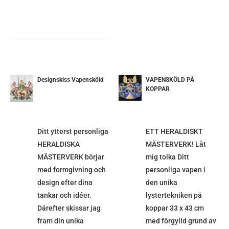
Designskiss Vapensköld
VAPENSKÖLD PÅ
DETALJER
KOPPAR
ETALJER
Ditt ytterst personliga
ETT HERALDISKT
HERALDISKA
MÄSTERVERK! Låt
MÄSTERVERK börjar
mig tolka Ditt
med formgivning och
personliga vapen i
design efter dina
den unika
tankar och idéer.
lystertekniken på
Därefter skissar jag
koppar 33 x 43 cm
fram din unika
med förgylld grund av