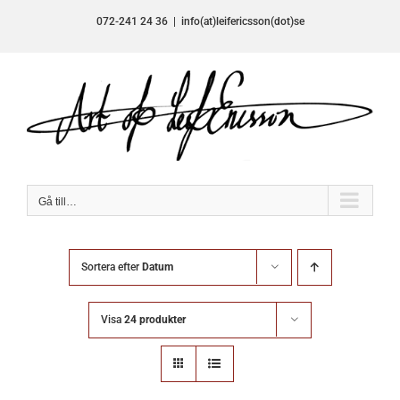
Fortsätt
072-241 24 36
|
info(at)leifericsson(dot)se
till
innehållet
Gå till…
Sortera efter
Datum
Visa
24 produkter