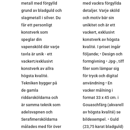
metall med förgylld
med vackra förgyllda
grund av bladguld och
detaljer. Varje sköld
slagmetall i silver. Du
och motiv bär sin
får ett personligt
unikitet och är ett
konstverk som
vackert, exklusivt
speglar din
konstverk av högsta
vapensköld där varje
kvalité. I priset ingår
tavla är unik - ett
följande; • Design och
vackert/exklusivt
formgivning • Jpg-, tiff
konstverk av allra
filer som lämpar sig
högsta kvalité.
för tryck och digital
Tekniken bygger på
användning • En
de gamla
vacker målning i
riddarsköldarna och
format 33 x 45 cm. i
är samma teknik som
Gouaschfärg (akvarell
adelsvapnen och
av högsta kvalité) se
Serafimersköldarna
bildexempel. • Guld
målades med för över
(23,75 karat bladguld)