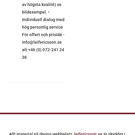
av högsta kvalité) se
bildexempel. •
Individuell dialog med
hög personlig service
För offert och prisidé -
info@leifericsson.se
alt +46 (0) 072-241 24
36
Allt material på denna webbplats,
leifericsson.se
är skyddat i