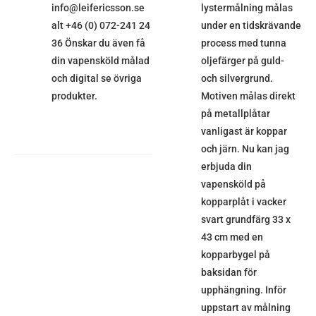
info@leifericsson.se
lystermålning målas
alt +46 (0) 072-241 24
under en tidskrävande
36 Önskar du även få
process med tunna
din vapensköld målad
oljefärger på guld-
och digital se övriga
och silvergrund.
produkter.
Motiven målas direkt
på metallplåtar
vanligast är koppar
och järn. Nu kan jag
erbjuda din
vapensköld på
kopparplåt i vacker
svart grundfärg 33 x
43 cm med en
kopparbygel på
baksidan för
upphängning. Inför
uppstart av målning