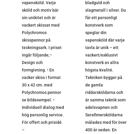
vapensköld. Varje
bladguld och
sköld och motiv bär
slagmetall i silver. Du
sin unikitet och är
får ett personligt
vackert skissat med
konstverk som
Polychromos
speglar din
skisspennor på
vapensköld där varje
teckningsark. I priset
tavla är unik – ett
ingår följande; •
vackert/exklusivt
Design och
konstverk av allra
formgivning. • En
högsta kvalité.
vacker skiss i format
Tekniken bygger på
30 x 42 cm. med
de gamla
Polychromos pennor
riddarsköldarna och
se bildexempel. •
är samma teknik som
Individuell dialog med
adelsvapnen och
hög personlig service.
Serafimersköldarna
För offert och prisidé
målades med för över
–
400 år sedan. En