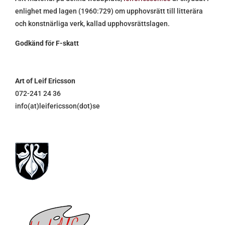
enlighet med lagen (1960:729) om upphovsrätt till litterära
och konstnärliga verk, kallad upphovsrättslagen.
Godkänd för F-skatt
Art of Leif Ericsson
072-241 24 36
info(at)leifericsson(dot)se