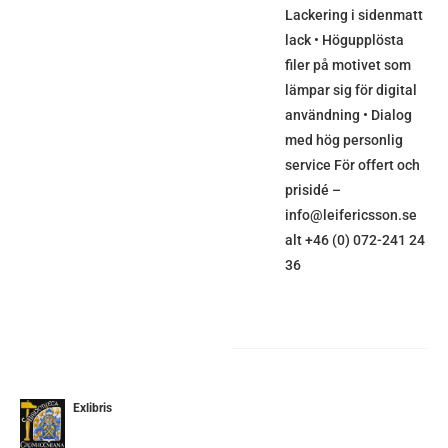
Lackering i sidenmatt
lack • Högupplösta
filer på motivet som
lämpar sig för digital
användning • Dialog
med hög personlig
service För offert och
prisidé –
info@leifericsson.se
alt +46 (0) 072-241 24
36
Exlibris
ETALJER