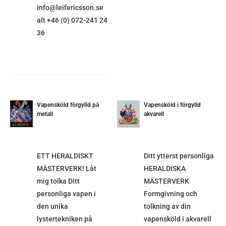
info@leifericsson.se
alt +46 (0) 072-241 24
36
Vapensköld förgylld på
Vapensköld i förgylld
metall
akvarell
ETALJER
DETALJER
ETT HERALDISKT
Ditt ytterst personliga
MÄSTERVERK! Låt
HERALDISKA
mig tolka Ditt
MÄSTERVERK
personliga vapen i
Formgivning och
den unika
tolkning av din
lystertekniken på
vapensköld i akvarell