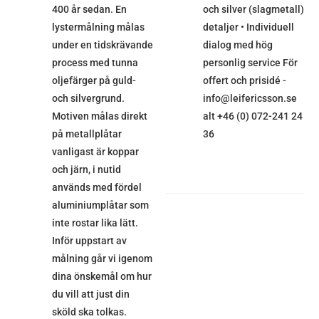
400 år sedan. En
och silver (slagmetall)
lystermålning målas
detaljer • Individuell
under en tidskrävande
dialog med hög
process med tunna
personlig service För
oljefärger på guld-
offert och prisidé -
och silvergrund.
info@leifericsson.se
Motiven målas direkt
alt +46 (0) 072-241 24
på metallplåtar
36
vanligast är koppar
och järn, i nutid
används med fördel
aluminiumplåtar som
inte rostar lika lätt.
Inför uppstart av
målning går vi igenom
dina önskemål om hur
du vill att just din
sköld ska tolkas.