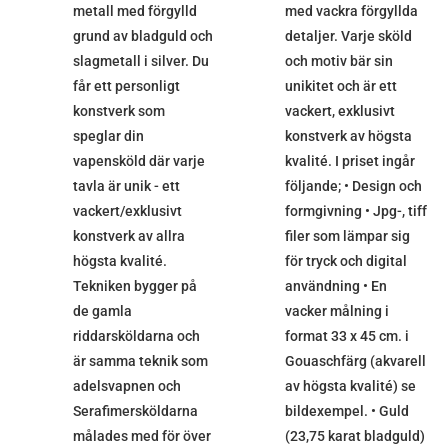
metall med förgylld
med vackra förgyllda
grund av bladguld och
detaljer. Varje sköld
slagmetall i silver. Du
och motiv bär sin
får ett personligt
unikitet och är ett
konstverk som
vackert, exklusivt
speglar din
konstverk av högsta
vapensköld där varje
kvalité. I priset ingår
tavla är unik - ett
följande; • Design och
vackert/exklusivt
formgivning • Jpg-, tiff
konstverk av allra
filer som lämpar sig
högsta kvalité.
för tryck och digital
Tekniken bygger på
användning • En
de gamla
vacker målning i
riddarsköldarna och
format 33 x 45 cm. i
är samma teknik som
Gouaschfärg (akvarell
adelsvapnen och
av högsta kvalité) se
Serafimersköldarna
bildexempel. • Guld
målades med för över
(23,75 karat bladguld)