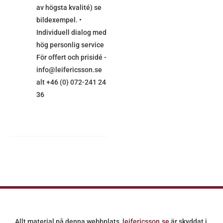
av högsta kvalité) se
bildexempel. •
Individuell dialog med
hög personlig service
För offert och prisidé -
info@leifericsson.se
alt +46 (0) 072-241 24
36
Allt material på denna webbplats,
leifericsson.se
är skyddat i