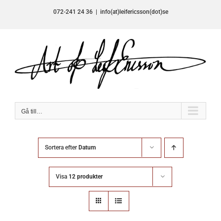
Fortsätt
072-241 24 36
|
info(at)leifericsson(dot)se
till
innehållet
Gå till…
Sortera efter
Datum
Visa
12 produkter