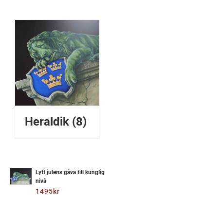
Heraldik
(8)
ÄGG
ILL
I
Lyft julens gåva till kunglig
nivå
ARUKORG
1495
kr
/
ETALJER