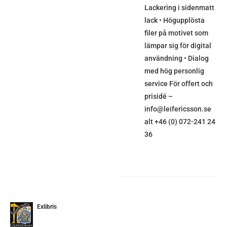
Lackering i sidenmatt
lack • Högupplösta
filer på motivet som
lämpar sig för digital
användning • Dialog
med hög personlig
service För offert och
prisidé –
info@leifericsson.se
alt +46 (0) 072-241 24
36
Exlibris
ETALJER