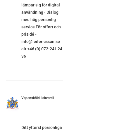
lämpar sig för digital
användning • Dialog
med hög personlig
service För offert och
prisidé -
info@leifericsson.se
alt +46 (0) 072-241 24
36
Vapensköld i akvarell
ETALJER
Ditt ytterst personliga