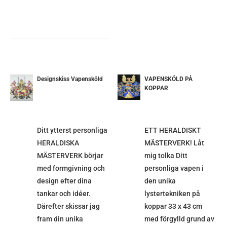
Designskiss Vapensköld
VAPENSKÖLD PÅ
DETALJER
KOPPAR
ETALJER
Ditt ytterst personliga
ETT HERALDISKT
HERALDISKA
MÄSTERVERK! Låt
MÄSTERVERK börjar
mig tolka Ditt
med formgivning och
personliga vapen i
design efter dina
den unika
tankar och idéer.
lystertekniken på
Därefter skissar jag
koppar 33 x 43 cm
fram din unika
med förgylld grund av