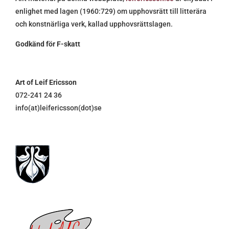
enlighet med lagen (1960:729) om upphovsrätt till litterära
och konstnärliga verk, kallad upphovsrättslagen.
Godkänd för F-skatt
Art of Leif Ericsson
072-241 24 36
info(at)leifericsson(dot)se