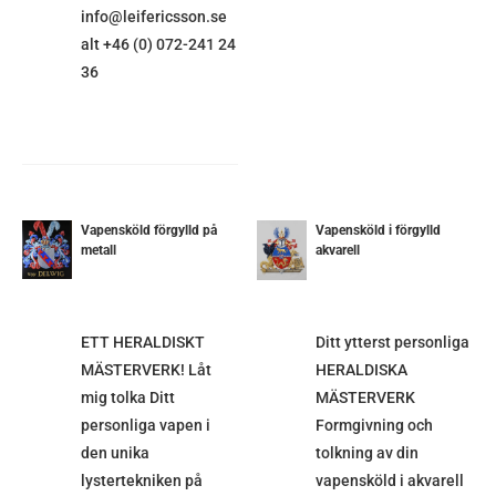
info@leifericsson.se
alt +46 (0) 072-241 24
36
Vapensköld förgylld på
Vapensköld i förgylld
metall
akvarell
ETALJER
DETALJER
ETT HERALDISKT
Ditt ytterst personliga
MÄSTERVERK! Låt
HERALDISKA
mig tolka Ditt
MÄSTERVERK
personliga vapen i
Formgivning och
den unika
tolkning av din
lystertekniken på
vapensköld i akvarell