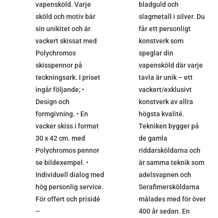
vapensköld. Varje
bladguld och
sköld och motiv bär
slagmetall i silver. Du
sin unikitet och är
får ett personligt
vackert skissat med
konstverk som
Polychromos
speglar din
skisspennor på
vapensköld där varje
teckningsark. I priset
tavla är unik – ett
ingår följande; •
vackert/exklusivt
Design och
konstverk av allra
formgivning. • En
högsta kvalité.
vacker skiss i format
Tekniken bygger på
30 x 42 cm. med
de gamla
Polychromos pennor
riddarsköldarna och
se bildexempel. •
är samma teknik som
Individuell dialog med
adelsvapnen och
hög personlig service.
Serafimersköldarna
För offert och prisidé
målades med för över
–
400 år sedan. En