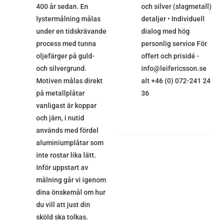
400 år sedan. En
och silver (slagmetall)
lystermålning målas
detaljer • Individuell
under en tidskrävande
dialog med hög
process med tunna
personlig service För
oljefärger på guld-
offert och prisidé -
och silvergrund.
info@leifericsson.se
Motiven målas direkt
alt +46 (0) 072-241 24
på metallplåtar
36
vanligast är koppar
och järn, i nutid
används med fördel
aluminiumplåtar som
inte rostar lika lätt.
Inför uppstart av
målning går vi igenom
dina önskemål om hur
du vill att just din
sköld ska tolkas.