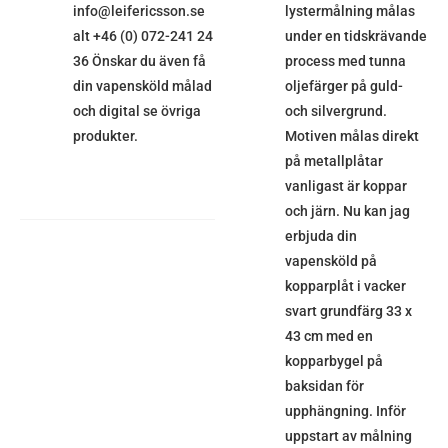
info@leifericsson.se
lystermålning målas
alt +46 (0) 072-241 24
under en tidskrävande
36 Önskar du även få
process med tunna
din vapensköld målad
oljefärger på guld-
och digital se övriga
och silvergrund.
produkter.
Motiven målas direkt
på metallplåtar
vanligast är koppar
och järn. Nu kan jag
erbjuda din
vapensköld på
kopparplåt i vacker
svart grundfärg 33 x
43 cm med en
kopparbygel på
baksidan för
upphängning. Inför
uppstart av målning