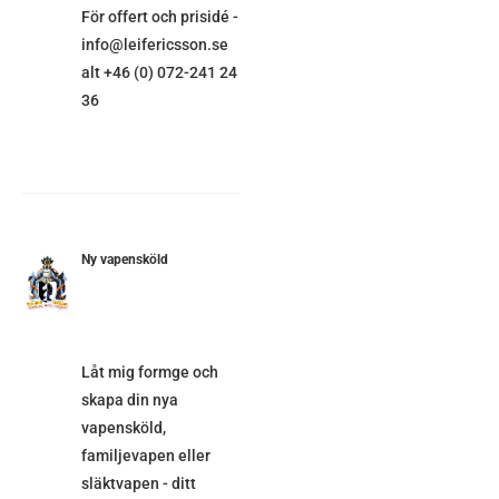
För offert och prisidé -
info@leifericsson.se
alt +46 (0) 072-241 24
36
Ny vapensköld
ETALJER
Låt mig formge och
skapa din nya
vapensköld,
familjevapen eller
släktvapen - ditt