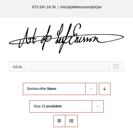
Fortsätt
072-241 24 36
|
info(at)leifericsson(dot)se
till
innehållet
Gå till…
Sortera efter
Namn
Visa
12 produkter