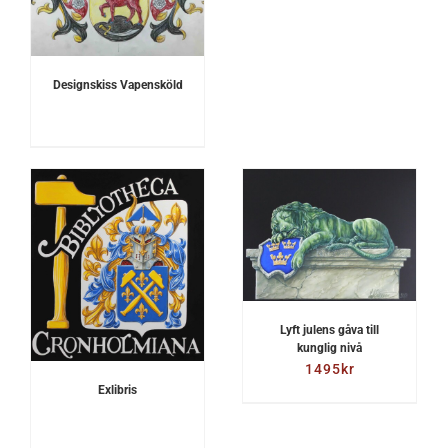
Designskiss Vapensköld
LÄGG TILL I
VARUKORG
/
DETALJER
Lyft julens gåva till
kunglig nivå
1495
kr
Exlibris