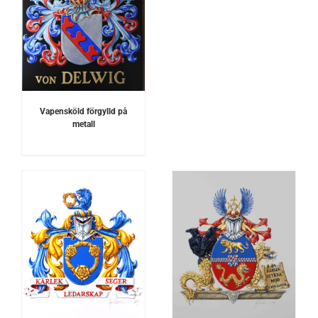
Vapensköld förgylld på
metall
DETALJER