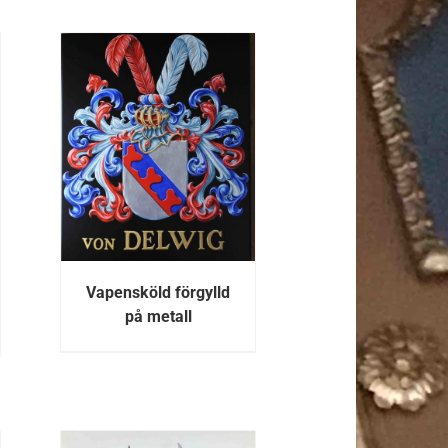
R
Vapensköld förgylld
på metall