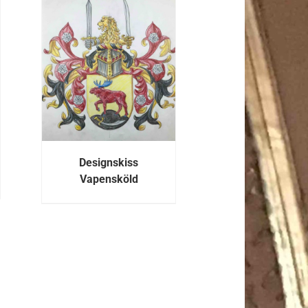
R
Designskiss
Vapensköld