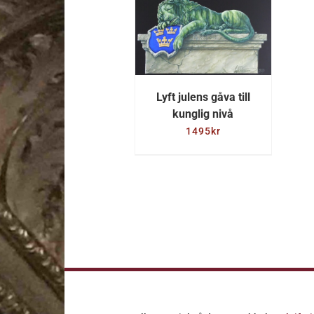
LÄGG TILL I
VARUKORG
/
DETALJER
Lyft julens gåva till
kunglig nivå
1495
kr