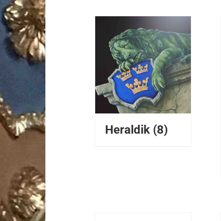
DETALJER
Heraldik
(8)