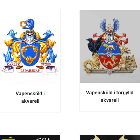
DETALJE
DETALJER
Vapensköld i förgylld
Vapensköld i
akvarell
akvarell