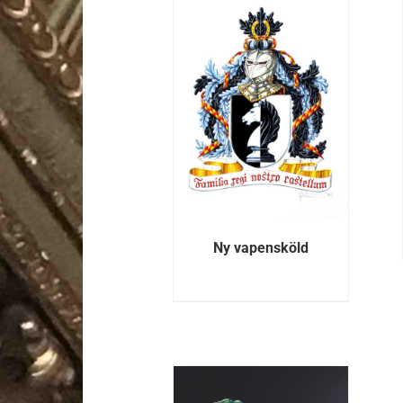
DETALJER
DETALJER
Ny vapensköld