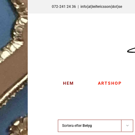
Fortsätt
072-241 24 36
|
info(at)leifericsson(dot)se
till
innehållet
HEM
ARTSHOP
Sortera efter
Betyg