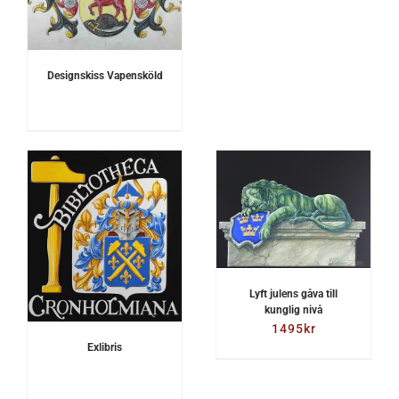
Designskiss Vapensköld
LÄGG TILL I
VARUKORG
/
DETALJER
Lyft julens gåva till
kunglig nivå
1495
kr
Exlibris