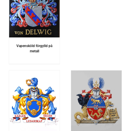
Vapensköld förgylld på
metall
DETALJER