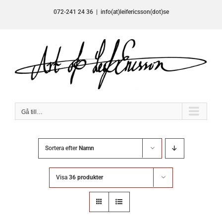
Fortsätt
072-241 24 36
|
info(at)leifericsson(dot)se
till
innehållet
Gå till…
Sortera efter
Namn
Visa
36 produkter