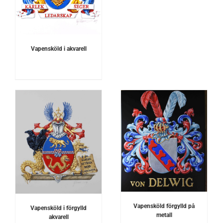
Vapensköld i akvarell
DETALJER
Vapensköld förgylld på
Vapensköld i förgylld
metall
akvarell