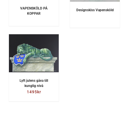
VAPENSKÖLD PÅ
Designskiss Vapensköld
KOPPAR
Lyft julens gåva till
kunglig nivå
1495
kr