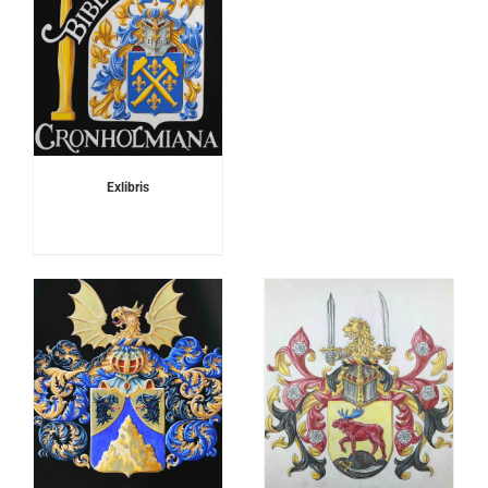
Exlibris
DETALJER