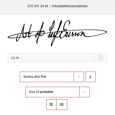
Fortsätt
072-241 24 36
|
info(at)leifericsson(dot)se
till
innehållet
Gå till…
Sortera efter
Pris
Visa
12 produkter