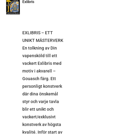
Exlibris
ETALJER
EXLIBRIS – ETT
UNIKT MÄSTERVERK
En tolkning av Din
vapensköld till ett
vackert Exlibris med
motiv i akvarell –
Gouasch färg. Ett
personligt konstverk
där dina önskemål
styr och varje tavla
blir ett unikt och
vackert/exklusivt
konstverk av högsta
kvalité. Inför start av