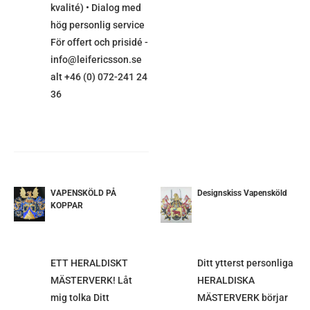
kvalité) • Dialog med
hög personlig service
För offert och prisidé -
info@leifericsson.se
alt +46 (0) 072-241 24
36
VAPENSKÖLD PÅ
Designskiss Vapensköld
ETALJER
KOPPAR
DETALJER
ETT HERALDISKT
Ditt ytterst personliga
MÄSTERVERK! Låt
HERALDISKA
mig tolka Ditt
MÄSTERVERK börjar