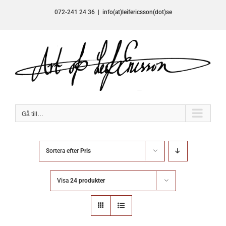
Fortsätt
072-241 24 36
|
info(at)leifericsson(dot)se
till
innehållet
Gå till…
Sortera efter
Pris
Visa
24 produkter