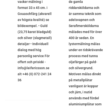
vacker målning i
de gamla
format 33 x 45 cm. i
riddarsköldarna och
Gouaschfärg (akvarell
är samma teknik som
av högsta kvalité) se
adelsvapnen och
bildexempel. • Guld
Serafimersköldarna
(23,75 karat bladguld)
målades med för över
och silver (slagmetall)
400 år sedan. En
detaljer • Individuell
lystermålning målas
dialog med hög
under en tidskrävande
personlig service För
process med tunna
offert och prisidé -
oljefärger på guld-
info@leifericsson.se
och silvergrund.
alt +46 (0) 072-241 24
Motiven målas direkt
36
på metallplåtar
vanligast är koppar
och järn, i nutid
används med fördel
aluminiumplåtar som