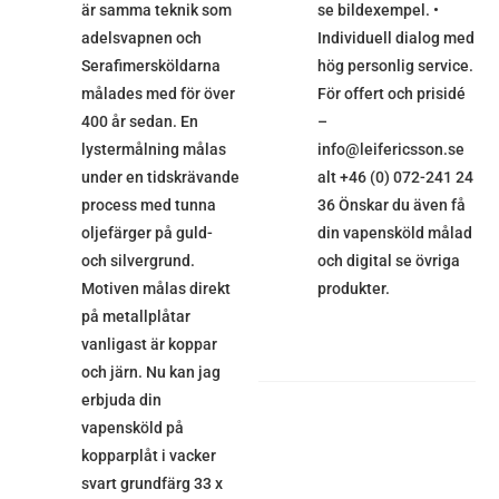
är samma teknik som
se bildexempel. •
adelsvapnen och
Individuell dialog med
Serafimersköldarna
hög personlig service.
målades med för över
För offert och prisidé
400 år sedan. En
–
lystermålning målas
info@leifericsson.se
under en tidskrävande
alt +46 (0) 072-241 24
process med tunna
36 Önskar du även få
oljefärger på guld-
din vapensköld målad
och silvergrund.
och digital se övriga
Motiven målas direkt
produkter.
på metallplåtar
vanligast är koppar
och järn. Nu kan jag
erbjuda din
vapensköld på
kopparplåt i vacker
svart grundfärg 33 x