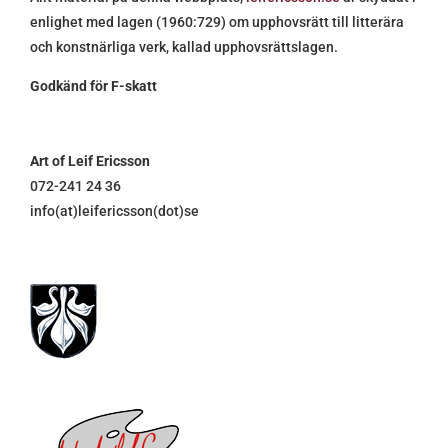
enlighet med lagen (1960:729) om upphovsrätt till litterära
och konstnärliga verk, kallad upphovsrättslagen.
Godkänd för F-skatt
Art of Leif Ericsson
072-241 24 36
info(at)leifericsson(dot)se