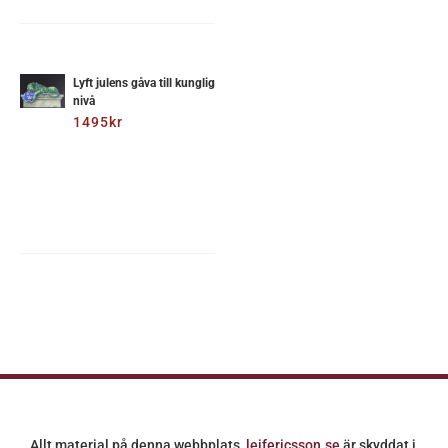
ÄGG
ILL
I
Lyft julens gåva till kunglig
nivå
ARUKORG
1495
kr
/
ETALJER
Allt material på denna webbplats,
leifericsson.se
är skyddat i