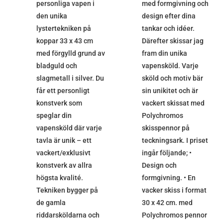
personliga vapen i
med formgivning och
den unika
design efter dina
lystertekniken på
tankar och idéer.
koppar 33 x 43 cm
Därefter skissar jag
med förgylld grund av
fram din unika
bladguld och
vapensköld. Varje
slagmetall i silver. Du
sköld och motiv bär
får ett personligt
sin unikitet och är
konstverk som
vackert skissat med
speglar din
Polychromos
vapensköld där varje
skisspennor på
tavla är unik – ett
teckningsark. I priset
vackert/exklusivt
ingår följande; •
konstverk av allra
Design och
högsta kvalité.
formgivning. • En
Tekniken bygger på
vacker skiss i format
de gamla
30 x 42 cm. med
riddarsköldarna och
Polychromos pennor