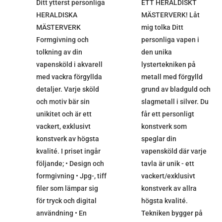
Ditt ytterst personliga
ETT HERALDISKT
HERALDISKA
MÄSTERVERK! Låt
MÄSTERVERK
mig tolka Ditt
Formgivning och
personliga vapen i
tolkning av din
den unika
vapensköld i akvarell
lystertekniken på
med vackra förgyllda
metall med förgylld
detaljer. Varje sköld
grund av bladguld och
och motiv bär sin
slagmetall i silver. Du
unikitet och är ett
får ett personligt
vackert, exklusivt
konstverk som
konstverk av högsta
speglar din
kvalité. I priset ingår
vapensköld där varje
följande; • Design och
tavla är unik - ett
formgivning • Jpg-, tiff
vackert/exklusivt
filer som lämpar sig
konstverk av allra
för tryck och digital
högsta kvalité.
användning • En
Tekniken bygger på