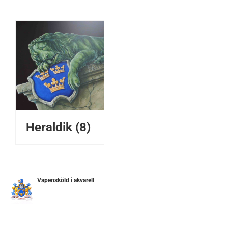
Heraldik
(8)
Vapensköld i akvarell
ETALJER