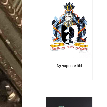
DETALJER
DETALJER
Ny vapensköld