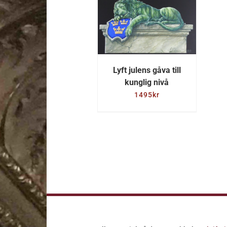
LÄGG TILL I
VARUKORG
/
DETALJER
Lyft julens gåva till
kunglig nivå
1495
kr