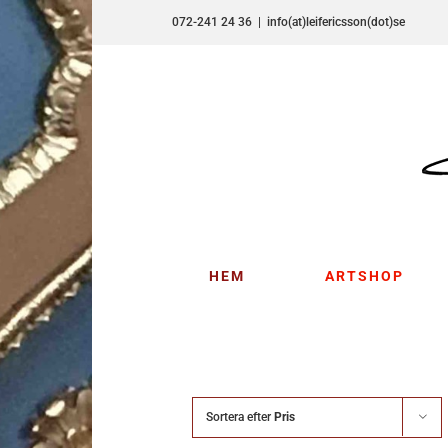
Fortsätt
072-241 24 36
|
info(at)leifericsson(dot)se
till
innehållet
HEM
ARTSHOP
Sortera efter
Pris