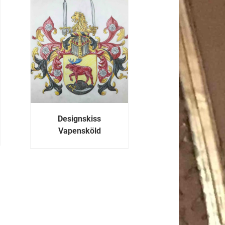
R
Designskiss
Vapensköld