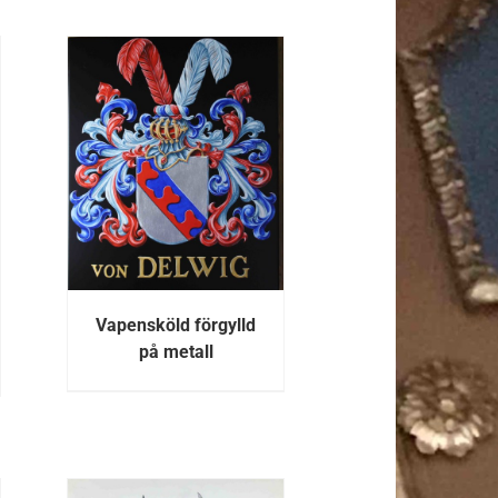
R
Vapensköld förgylld
på metall