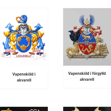
DETALJE
DETALJER
Vapensköld i förgylld
Vapensköld i
akvarell
akvarell