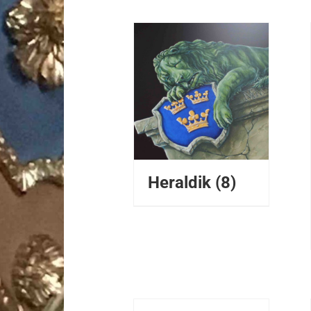
DETALJER
Heraldik
(8)