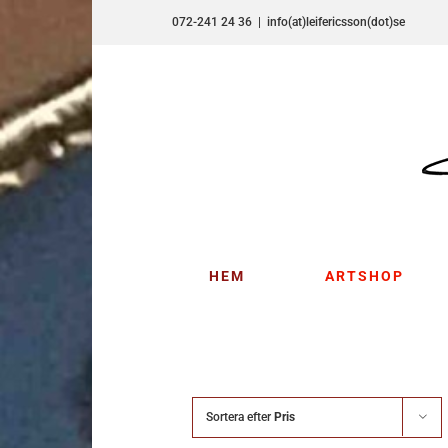
Fortsätt
072-241 24 36
|
info(at)leifericsson(dot)se
till
innehållet
HEM
ARTSHOP
Sortera efter
Pris