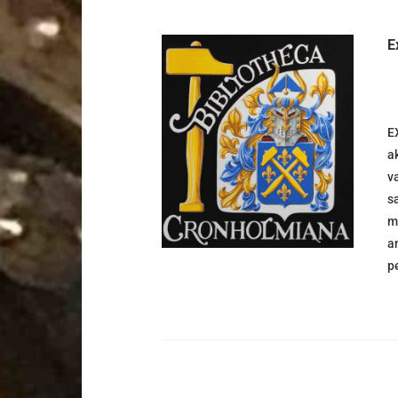
E
E
DETALJER
a
v
sa
m
a
p