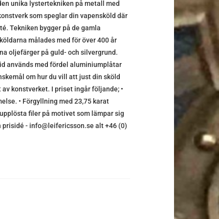
en unika lystertekniken på metall med
t konstverk som speglar din vapensköld där
alité. Tekniken bygger på de gamla
köldarna målades med för över 400 år
 oljefärger på guld- och silvergrund.
utid används med fördel aluminiumplåtar
nskemål om hur du vill att just din sköld
av konstverket. I priset ingår följande; •
else. • Förgyllning med 23,75 karat
gupplösta filer på motivet som lämpar sig
 prisidé - info@leifericsson.se alt +46 (0)