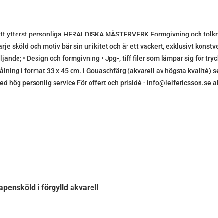
itt ytterst personliga HERALDISKA MÄSTERVERK Formgivning och tolknin
rje sköld och motiv bär sin unikitet och är ett vackert, exklusivt konstve
ljande; • Design och formgivning • Jpg-, tiff filer som lämpar sig för tr
ålning i format 33 x 45 cm. i Gouaschfärg (akvarell av högsta kvalité) se
ed hög personlig service För offert och prisidé - info@leifericsson.se 
apensköld i förgylld akvarell