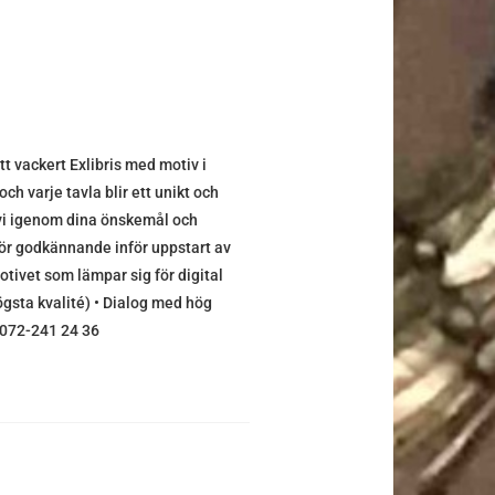
 vackert Exlibris med motiv i
ch varje tavla blir ett unikt och
r vi igenom dina önskemål och
l för godkännande inför uppstart av
otivet som lämpar sig för digital
ögsta kvalité) • Dialog med hög
) 072-241 24 36