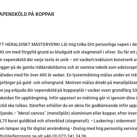
APENSKÖLD PÅ KOPPAR
TT HERALDISKT MÄSTERVERK! Låt mig tolka Ditt personliga vapen i den
 43 cm med förgylld grund av bladguld och slagmetall i silver. Du får et
in vapensköld där varje tavla är unik – ett vackert/exklusivt konstverk a
ygger på de gamla riddarsköldarna och är samma teknik som adelsvap
ålades med för över 400 år sedan. En lystermålning målas under en t
ljefärger på guld- och silvergrund. Motiven målas direkt på metallplåtar
an jag erbjuda din vapensköld på kopparplåt i vacker svart grundfärg 
aksidan för upphängning. Inför uppstart av målning går vi igenom dina ö
köld ska tolkas. Därefter erhåller du en skiss för godkännande inför upps
öljande; • ”Metal canvas” (metallplåt) aluminium eller koppar, efter ö
3,75 karat guldblad och silverblad (slagmetall). • Lackering i sidenmatt 
om lämpar sig för digital användning • Dialog med hög personlig service 
nfo@leifericsson.se alt +46 (0) 072-241 24 36