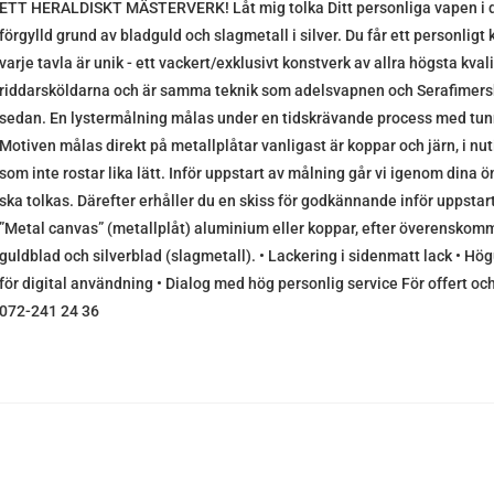
ETT HERALDISKT MÄSTERVERK! Låt mig tolka Ditt personliga vapen i d
förgylld grund av bladguld och slagmetall i silver. Du får ett personlig
varje tavla är unik - ett vackert/exklusivt konstverk av allra högsta kv
riddarsköldarna och är samma teknik som adelsvapnen och Serafimers
sedan. En lystermålning målas under en tidskrävande process med tunna
Motiven målas direkt på metallplåtar vanligast är koppar och järn, i n
som inte rostar lika lätt. Inför uppstart av målning går vi igenom dina ö
ska tolkas. Därefter erhåller du en skiss för godkännande inför uppstart 
”Metal canvas” (metallplåt) aluminium eller koppar, efter överenskomm
guldblad och silverblad (slagmetall). • Lackering i sidenmatt lack • Hö
för digital användning • Dialog med hög personlig service För offert och
072-241 24 36