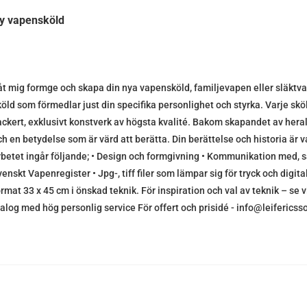
y vapensköld
åt mig formge och skapa din nya vapensköld, familjevapen eller släktva
köld som förmedlar just din specifika personlighet och styrka. Varje sköl
ackert, exklusivt konstverk av högsta kvalité. Bakom skapandet av herald
ch en betydelse som är värd att berätta. Din berättelse och historia är 
rbetet ingår följande; • Design och formgivning • Kommunikation med, s
venskt Vapenregister • Jpg-, tiff filer som lämpar sig för tryck och digit
ormat 33 x 45 cm i önskad teknik. För inspiration och val av teknik – se 
ialog med hög personlig service För offert och prisidé - info@leifericss