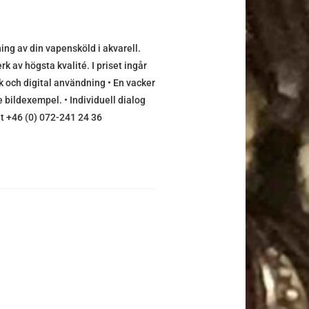
g av din vapensköld i akvarell.
rk av högsta kvalité. I priset ingår
yck och digital användning • En vacker
 bildexempel. • Individuell dialog
alt +46 (0) 072-241 24 36