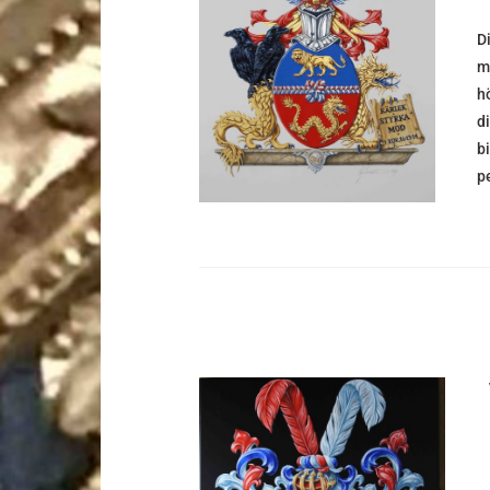
D
DETALJER
m
hö
d
b
p