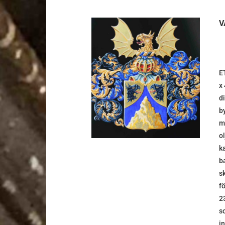
V
E
DETALJER
x
d
b
m
o
k
b
s
f
2
s
i