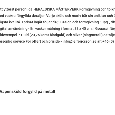
itt ytterst personliga HERALDISKA MÄSTERVERK Formgivning och tolknin
ed vackra förgyllda detaljer. Varje sköld och motiv bär sin unikitet och ä
gsta kvalité. I priset ingår följande; • Design och formgivning • Jpg-, tif
igital användning • En vacker målning i format 33 x 45 cm. i Gouaschfärg
ildexempel. • Guld (23,75 karat bladguld) och silver (slagmetall) detalje
ersonlig service För offert och prisidé - info@leifericsson.se alt +46 (
Vapensköld förgylld på metall