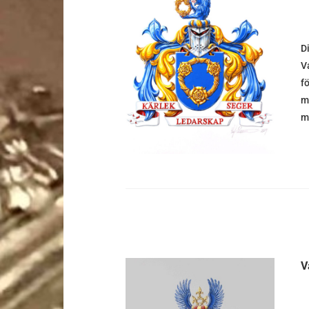
D
DETALJER
Va
fö
m
m
V