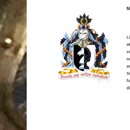
N
L
s
DETALJER
v
o
a
S
f
d