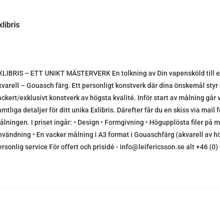
xlibris
XLIBRIS – ETT UNIKT MÄSTERVERK En tolkning av Din vapensköld till ett
kvarell – Gouasch färg. Ett personligt konstverk där dina önskemål styr o
ackert/exklusivt konstverk av högsta kvalité. Inför start av målning gå
mtliga detaljer för ditt unika Exlibris. Därefter får du en skiss via mai
ålningen. I priset ingår: • Design • Formgivning • Högupplösta filer på m
nvändning • En vacker målning i A3 format i Gouaschfärg (akvarell av h
ersonlig service För offert och prisidé - info@leifericsson.se alt +46 (0