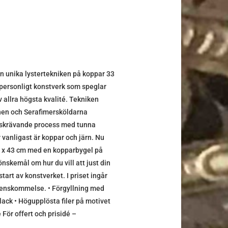
 unika lystertekniken på koppar 33
t personligt konstverk som speglar
v allra högsta kvalité. Tekniken
nen och Serafimersköldarna
idskrävande process med tunna
 vanligast är koppar och järn. Nu
33 x 43 cm med en kopparbygel på
nskemål om hur du vill att just din
tart av konstverket. I priset ingår
verenskommelse. • Förgyllning med
lack • Högupplösta filer på motivet
För offert och prisidé –