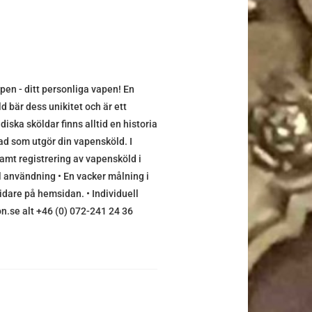
pen - ditt personliga vapen! En
d bär dess unikitet och är ett
iska sköldar finns alltid en historia
vad som utgör din vapensköld. I
amt registrering av vapensköld i
al användning • En vacker målning i
vidare på hemsidan. • Individuell
on.se alt +46 (0) 072-241 24 36