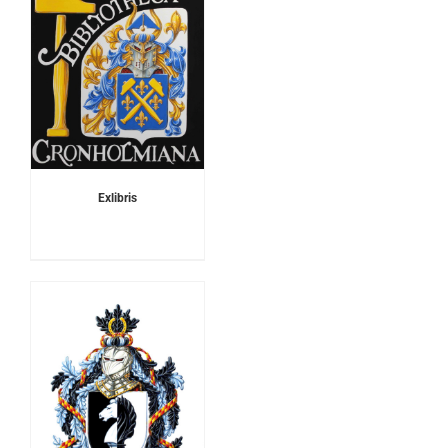
Exlibris