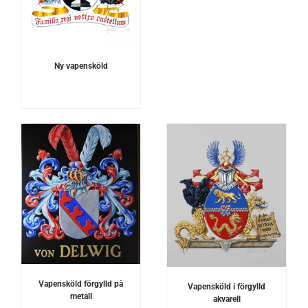
Ny vapensköld
DETALJER
Vapensköld förgylld på
Vapensköld i förgylld
metall
akvarell