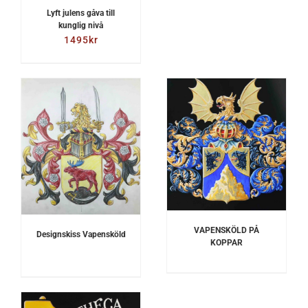
Lyft julens gåva till
kunglig nivå
1495
kr
DETALJER
VAPENSKÖLD PÅ
Designskiss Vapensköld
KOPPAR