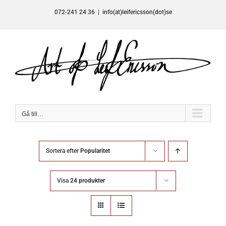
Fortsätt
072-241 24 36
|
info(at)leifericsson(dot)se
till
innehållet
Gå till…
Sortera efter
Popularitet
Visa
24 produkter