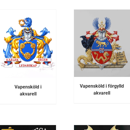
DETALJE
DETALJER
Vapensköld i förgylld
Vapensköld i
akvarell
akvarell