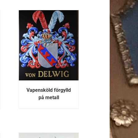
R
Vapensköld förgylld
på metall