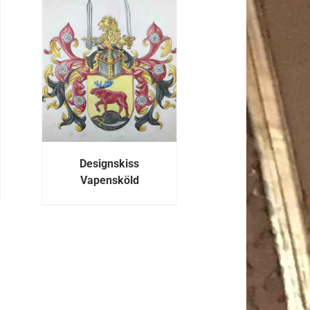
R
Designskiss
Vapensköld