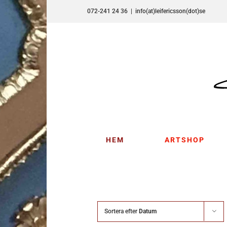
Fortsätt
072-241 24 36
|
info(at)leifericsson(dot)se
till
innehållet
HEM
ARTSHOP
Sortera efter
Datum