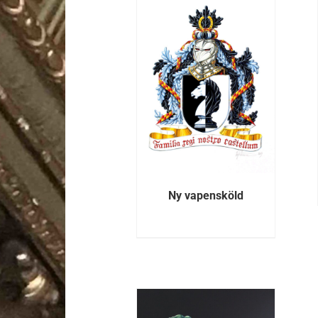
DETALJER
DETALJER
Ny vapensköld