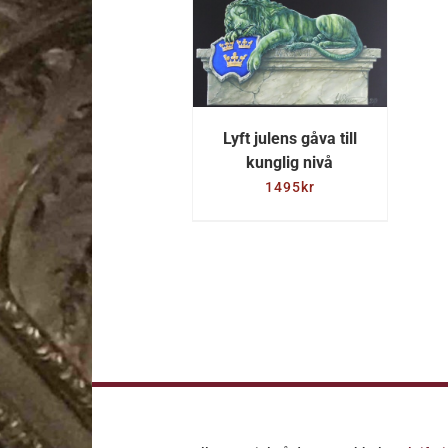
LÄGG TILL I
VARUKORG
/
DETALJER
Lyft julens gåva till
kunglig nivå
1495
kr