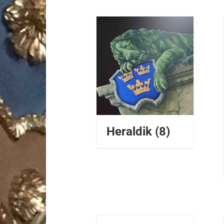
DETALJER
Heraldik
(8)