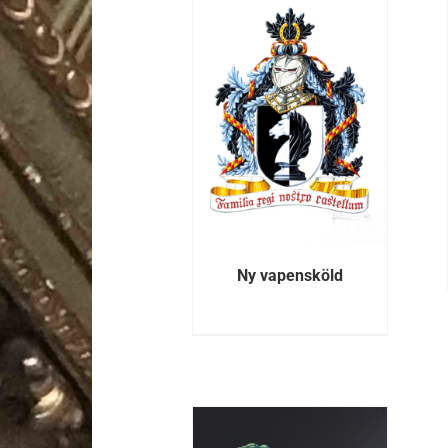
DETALJER
DETALJER
Ny vapensköld