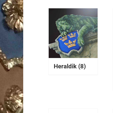
DETALJER
Heraldik
(8)