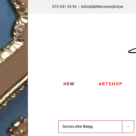
Fortsätt
072-241 24 36
|
info(at)leifericsson(dot)se
till
innehållet
HEM
ARTSHOP
Sortera efter
Betyg