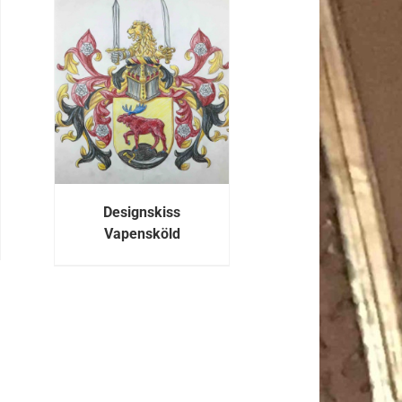
R
Designskiss
Vapensköld