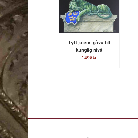
LÄGG TILL I
VARUKORG
/
DETALJER
Lyft julens gåva till
kunglig nivå
1495
kr