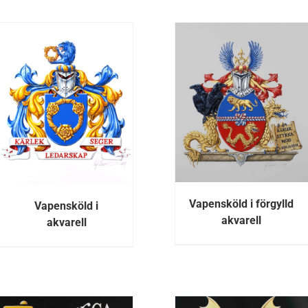
DETALJE
DETALJER
Vapensköld i förgylld
Vapensköld i
akvarell
akvarell