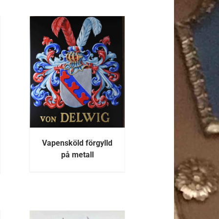
R
Vapensköld förgylld
på metall