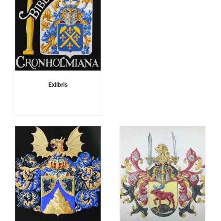
Exlibris
DETALJER