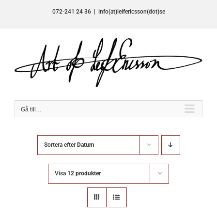
Fortsätt
072-241 24 36
|
info(at)leifericsson(dot)se
till
innehållet
Gå till…
Sortera efter
Datum
Visa
12 produkter