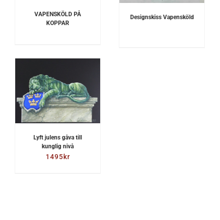
VAPENSKÖLD PÅ
Designskiss Vapensköld
KOPPAR
Lyft julens gåva till
kunglig nivå
1495
kr