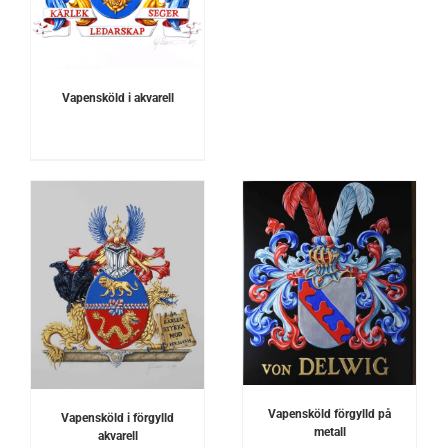
Vapensköld i akvarell
DETALJER
Vapensköld förgylld på
Vapensköld i förgylld
metall
akvarell