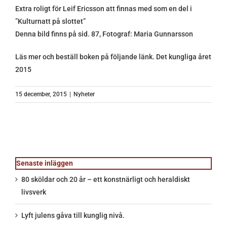
Extra roligt för Leif Ericsson att finnas med som en del i
”Kulturnatt på slottet”
Denna bild finns på sid. 87, Fotograf: Maria Gunnarsson
Läs mer och beställ boken på följande länk.
Det kungliga året
2015
15 december, 2015
|
Nyheter
Senaste inläggen
80 sköldar och 20 år – ett konstnärligt och heraldiskt
livsverk
Lyft julens gåva till kunglig nivå.