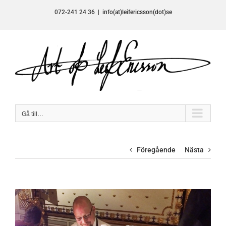
Fortsätt
072-241 24 36
|
info(at)leifericsson(dot)se
till
innehållet
Gå till…
Föregående
Nästa
Visa
större
bild