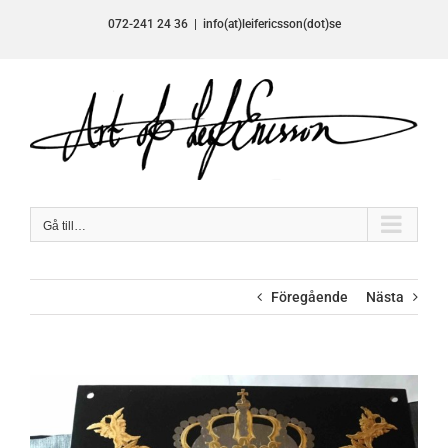
Fortsätt
072-241 24 36
|
info(at)leifericsson(dot)se
till
innehållet
Gå till…
Föregående
Nästa
Visa
större
bild