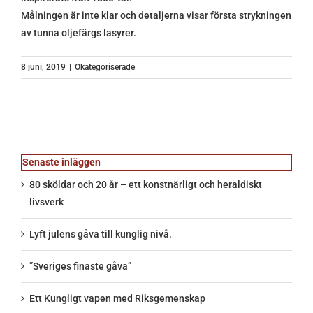
Målningen är inte klar och detaljerna visar första strykningen
av tunna oljefärgs lasyrer.
8 juni, 2019
|
Okategoriserade
Senaste inläggen
80 sköldar och 20 år – ett konstnärligt och heraldiskt
livsverk
Lyft julens gåva till kunglig nivå.
”Sveriges finaste gåva”
Ett Kungligt vapen med Riksgemenskap